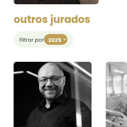
outros jurados
Filtrar por