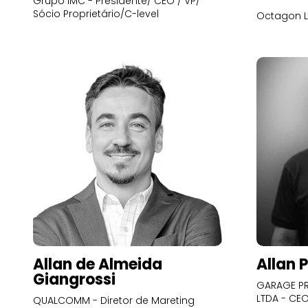
Grupo IMC - Presidente/ CEO / VP/
Sócio Proprietário/C-level
Octagon L
Allan de Almeida
Allan 
Giangrossi
GARAGE PR
LTDA - CE
QUALCOMM - Diretor de Mareting