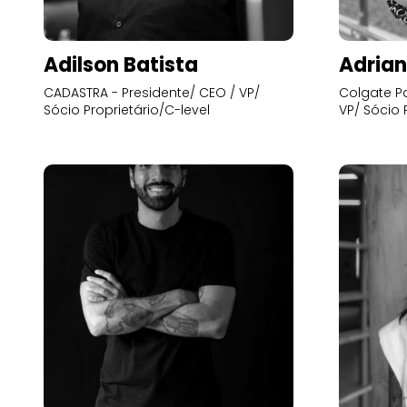
Adilson Batista
Adrian
CADASTRA - Presidente/ CEO / VP/
Colgate Pa
Sócio Proprietário/C-level
VP/ Sócio 