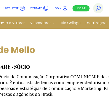
NEWSLETTER
CONTATO
LOGIN
ASSINE
ama e Valores
Vencedores
Effie College
Localização
de Mello
RE - SÓCIO
gência de Comunicação Corporativa COMUNICARE desd
terior. É entusiasta de temas como empreendedorismo 
pessoas e estratégias de Comunicação e Marketing. P
resas e agências do Brasil.