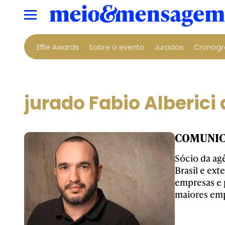
Effie Awards
Sobre o evento
Jurados
Cronogr
jurado Fabio Alberici 
COMUNICA
Sócio da a
Brasil e ex
empresas e 
maiores emp