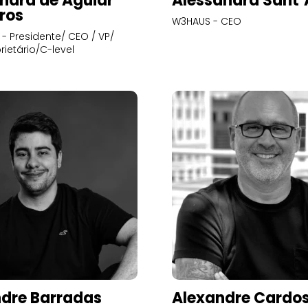
ndra de Aguiar
Alessandra Sant
ros
W3HAUS - CEO
- Presidente/ CEO / VP/
rietário/C-level
dre Barradas
Alexandre Cardo