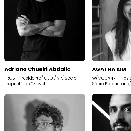
Adriano Chueiri Abdalla
AGATHA KIM
PROS - Presidente/ CEO / VP/ Sócio
W/MCCANN - Presid
Proprietário/C-level
Sócio Proprietário