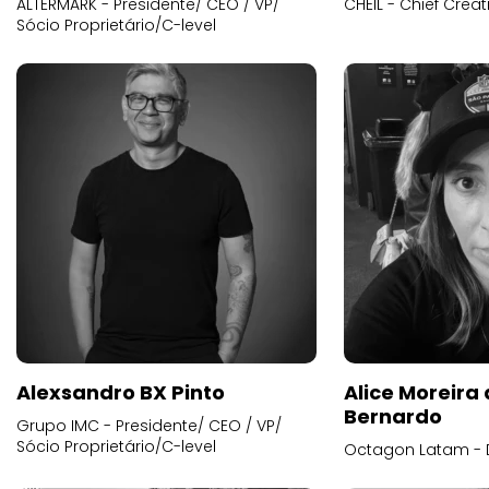
ALTERMARK - Presidente/ CEO / VP/
CHEIL - Chief Creat
Sócio Proprietário/C-level
Alexsandro BX Pinto
Alice Moreira
Bernardo
Grupo IMC - Presidente/ CEO / VP/
Sócio Proprietário/C-level
Octagon Latam - D