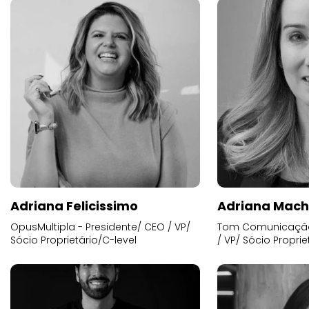
Adriana Felicissimo
Adriana Mac
OpusMultipla - Presidente/ CEO / VP/
Tom Comunicação 
Sócio Proprietário/C-level
/ VP/ Sócio Proprie