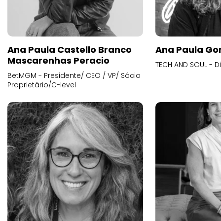
Ana Paula Castello Branco
Ana Paula Go
Mascarenhas Peracio
TECH AND SOUL - D
BetMGM - Presidente/ CEO / VP/ Sócio
Proprietário/C-level