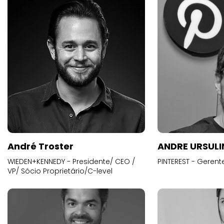
André Troster
ANDRE URSUL
WIEDEN+KENNEDY - Presidente/ CEO /
PINTEREST - Gerent
VP/ Sócio Proprietário/C-level