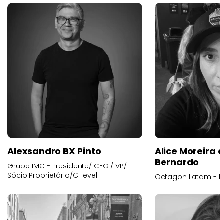
Alexsandro BX Pinto
Alice Moreira
Bernardo
Grupo IMC - Presidente/ CEO / VP/
Sócio Proprietário/C-level
Octagon Latam - D