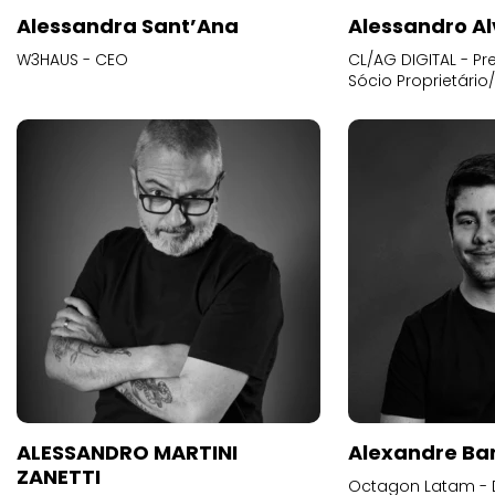
Alessandra Sant’Ana
Alessandro Al
W3HAUS - CEO
CL/AG DIGITAL - Pr
Sócio Proprietário
ALESSANDRO MARTINI
Alexandre Ba
ZANETTI
Octagon Latam - D