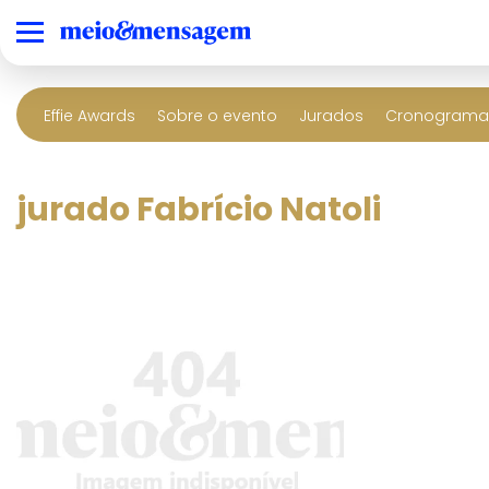
Effie Awards
Sobre o evento
Jurados
Cronograma 
jurado Fabrício Natoli