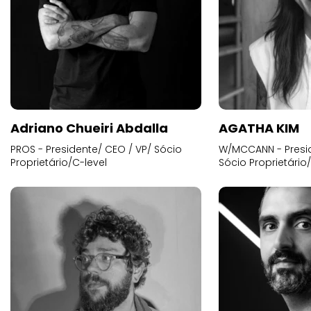
Adriano Chueiri Abdalla
AGATHA KIM
PROS - Presidente/ CEO / VP/ Sócio
W/MCCANN - Presid
Proprietário/C-level
Sócio Proprietário