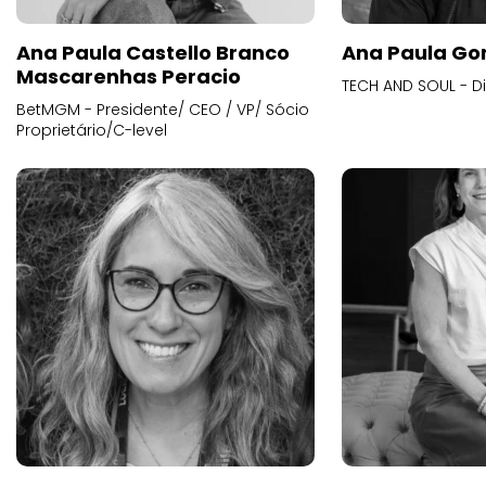
Ana Paula Castello Branco
Ana Paula Go
Mascarenhas Peracio
TECH AND SOUL - D
BetMGM - Presidente/ CEO / VP/ Sócio
Proprietário/C-level