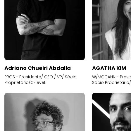
Adriano Chueiri Abdalla
AGATHA KIM
PROS - Presidente/ CEO / VP/ Sócio
W/MCCANN - Presid
Proprietário/C-level
Sócio Proprietário