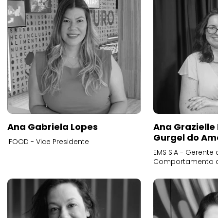
Ana Gabriela Lopes
Ana Grazielle
Gurgel do Am
IFOOD - Vice Presidente
EMS S.A - Gerente 
Comportamento 