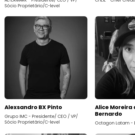
ALTERMARK - Presidente/ CEO / VP/
CHEIL - Chief Creat
Sócio Proprietário/C-level
Alexsandro BX Pinto
Alice Moreira
Bernardo
Grupo IMC - Presidente/ CEO / VP/
Sócio Proprietário/C-level
Octagon Latam - D