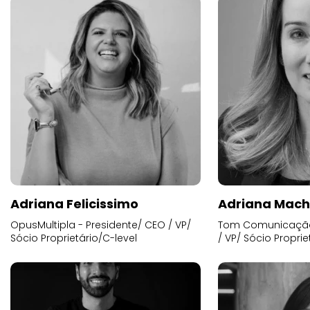
Adriana Felicissimo
Adriana Mac
OpusMultipla - Presidente/ CEO / VP/
Tom Comunicação 
Sócio Proprietário/C-level
/ VP/ Sócio Proprie