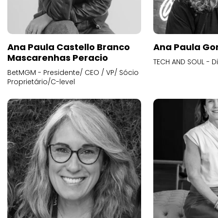
Ana Paula Castello Branco
Ana Paula Go
Mascarenhas Peracio
TECH AND SOUL - D
BetMGM - Presidente/ CEO / VP/ Sócio
Proprietário/C-level