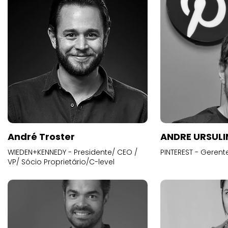
André Troster
ANDRE URSUL
WIEDEN+KENNEDY - Presidente/ CEO /
PINTEREST - Gerent
VP/ Sócio Proprietário/C-level