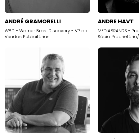
ANDRÉ GRAMORELLI
ANDRE HAVT
WBD - Warner Bros. Discovery - VP de
MEDIABRANDS - Pre
Vendas Publicitárias
Sócio Proprietário