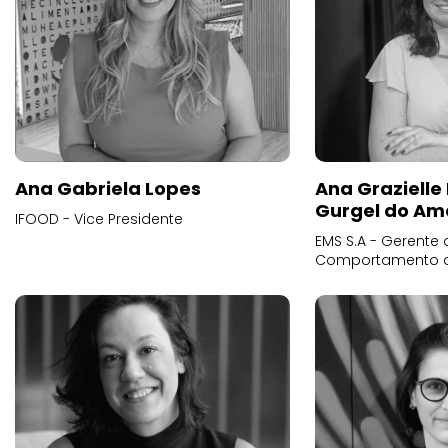
Ana Gabriela Lopes
Ana Grazielle
Gurgel do Am
IFOOD - Vice Presidente
EMS S.A - Gerente 
Comportamento 