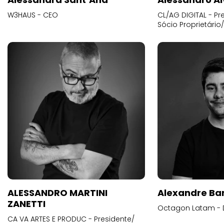
W3HAUS - CEO
CL/AG DIGITAL - Pr
Sócio Proprietário
ALESSANDRO MARTINI
Alexandre Ba
ZANETTI
Octagon Latam - D
CA VA ARTES E PRODUC - Presidente/