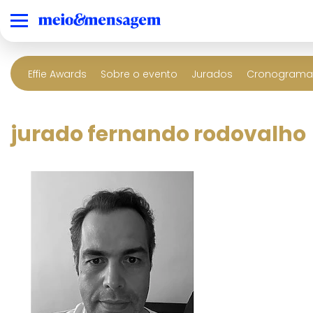
Effie Awards
Sobre o evento
Jurados
Cronograma 
jurado fernando rodovalho