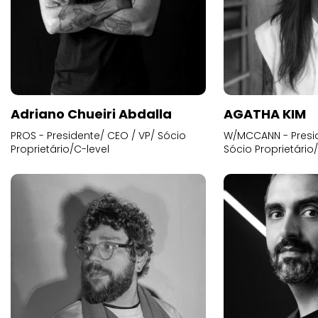
Adriano Chueiri Abdalla
AGATHA KIM
PROS - Presidente/ CEO / VP/ Sócio
W/MCCANN - Presid
Proprietário/C-level
Sócio Proprietário