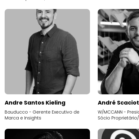
Andre Santos Kieling
André Scacio
Bauducco - Gerente Executivo de
W/MCCANN - Presid
Marca e Insights
Sócio Proprietário