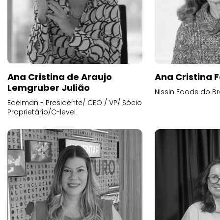
Ana Cristina de Araujo
Ana Cristina F
Lemgruber Julião
Nissin Foods do Br
Edelman - Presidente/ CEO / VP/ Sócio
Proprietário/C-level