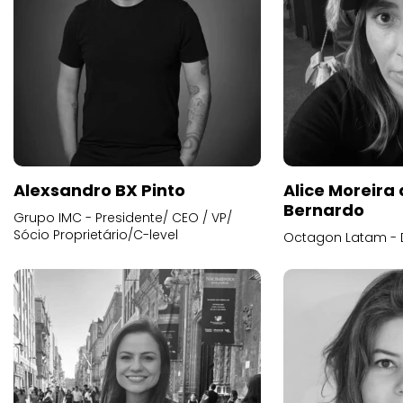
Alexsandro BX Pinto
Alice Moreira
Bernardo
Grupo IMC - Presidente/ CEO / VP/
Sócio Proprietário/C-level
Octagon Latam - D