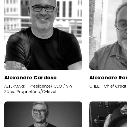
Alexandre Cardoso
Alexandre Ra
ALTERMARK - Presidente/ CEO / VP/
CHEIL - Chief Creat
Sócio Proprietário/C-level