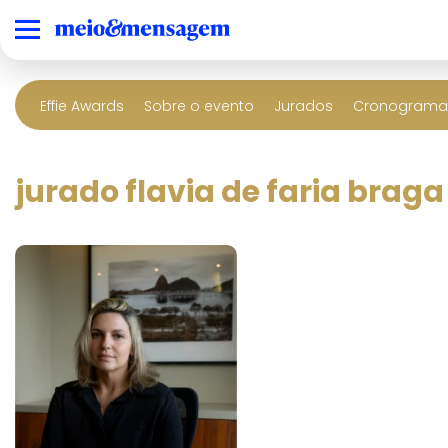
Effie Awards
Sobre o evento
Jurados
Cronograma 
jurado flavia de faria braga