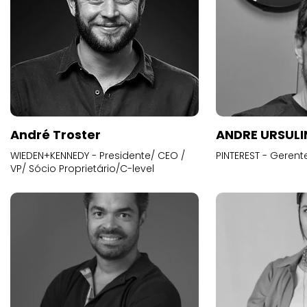
André Troster
ANDRE URSUL
WIEDEN+KENNEDY - Presidente/ CEO /
PINTEREST - Gerent
VP/ Sócio Proprietário/C-level