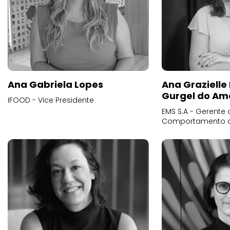
Ana Gabriela Lopes
Ana Grazielle
Gurgel do Am
IFOOD - Vice Presidente
EMS S.A - Gerente 
Comportamento 