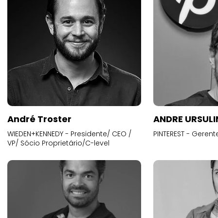
André Troster
ANDRE URSUL
WIEDEN+KENNEDY - Presidente/ CEO /
PINTEREST - Gerent
VP/ Sócio Proprietário/C-level