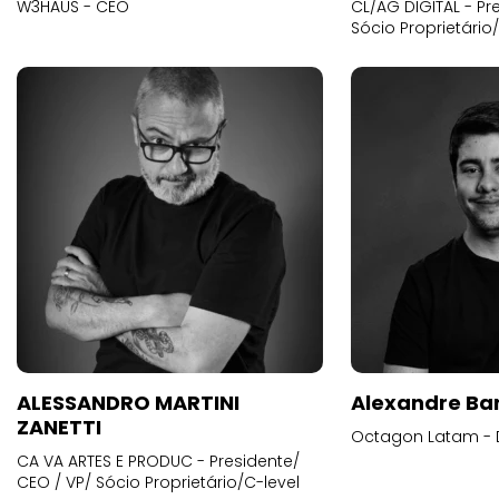
W3HAUS - CEO
CL/AG DIGITAL - Pr
Sócio Proprietário
ALESSANDRO MARTINI
Alexandre Ba
ZANETTI
Octagon Latam - D
CA VA ARTES E PRODUC - Presidente/
CEO / VP/ Sócio Proprietário/C-level