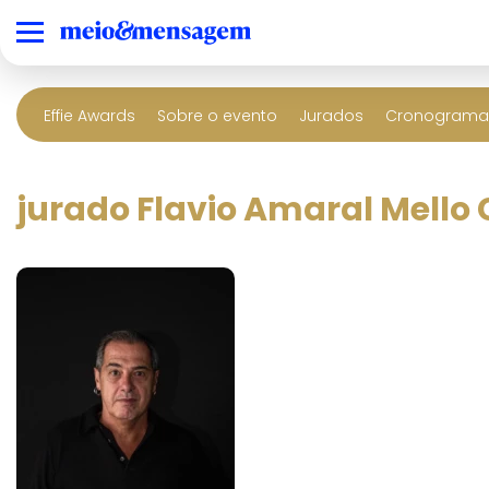
Effie Awards
Sobre o evento
Jurados
Cronograma 
jurado Flavio Amaral Mello