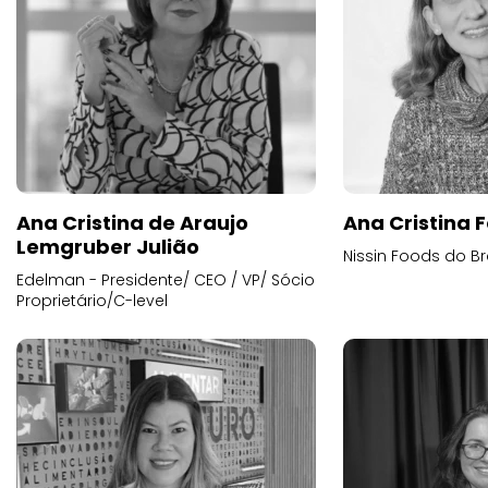
Ana Cristina de Araujo
Ana Cristina F
Lemgruber Julião
Nissin Foods do Br
Edelman - Presidente/ CEO / VP/ Sócio
Proprietário/C-level