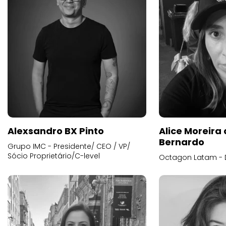
Alexsandro BX Pinto
Alice Moreira
Bernardo
Grupo IMC - Presidente/ CEO / VP/
Sócio Proprietário/C-level
Octagon Latam - D