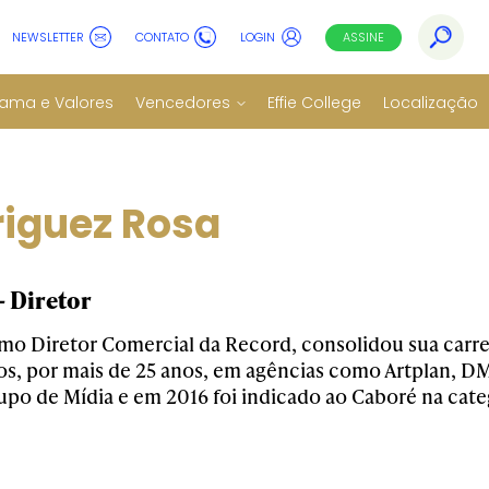
NEWSLETTER
CONTATO
LOGIN
ASSINE
ama e Valores
Vencedores
Effie College
Localização
riguez Rosa
 Diretor
o Diretor Comercial da Record, consolidou sua carre
os, por mais de 25 anos, em agências como Artplan, 
o de Mídia e em 2016 foi indicado ao Caboré na catego