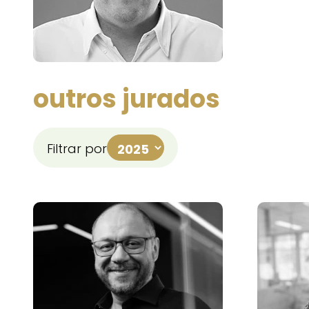
outros jurados
Filtrar por