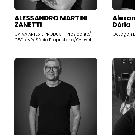
ALESSANDRO MARTINI
Alexan
ZANETTI
Dória
CA VA ARTES E PRODUC - Presidente/
Octagon L
CEO / VP/ Sócio Proprietário/C-level