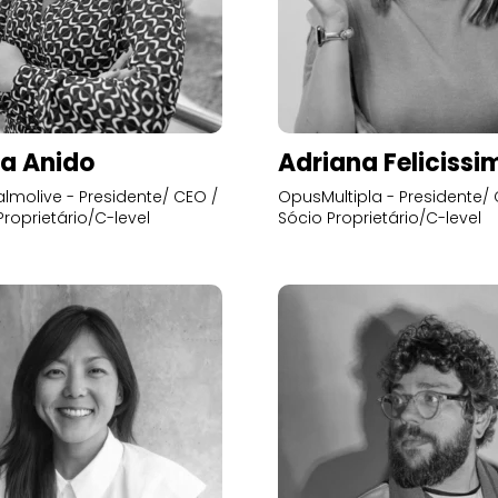
a Anido
Adriana Felicissi
lmolive - Presidente/ CEO /
OpusMultipla - Presidente/ 
Proprietário/C-level
Sócio Proprietário/C-level