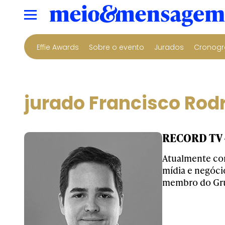
Effie Awards
Sobre o evento
Jurados
Cronogr
jurado Francisco Rod
RECORD TV -
Atualmente com
mídia e negóci
membro do Grup