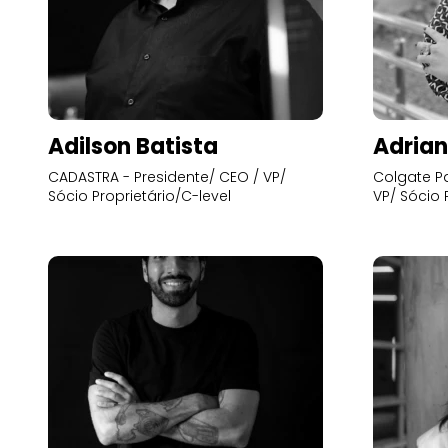
Adilson Batista
Adrian
CADASTRA - Presidente/ CEO / VP/
Colgate Pa
Sócio Proprietário/C-level
VP/ Sócio 