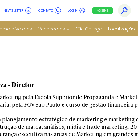
NEWSLETTER
CONTATO
LOGIN
ASSINE
ama e Valores
Vencedores
Effie College
Localização
a - Diretor
rketing pela Escola Superior de Propaganda e Marke
rial pela FGV São Paulo e curso de gestão financeira 
m planejamento estratégico de marketing e marketing d
trução de marca, análises, mídia e trade marketing. 2
derança executiva nas áreas de Marketing em grandes