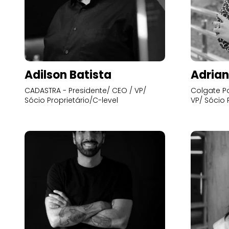
Adilson Batista
Adrian
CADASTRA - Presidente/ CEO / VP/
Colgate Pa
Sócio Proprietário/C-level
VP/ Sócio 