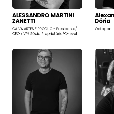
ALESSANDRO MARTINI
Alexan
ZANETTI
Dória
CA VA ARTES E PRODUC - Presidente/
Octagon L
CEO / VP/ Sócio Proprietário/C-level