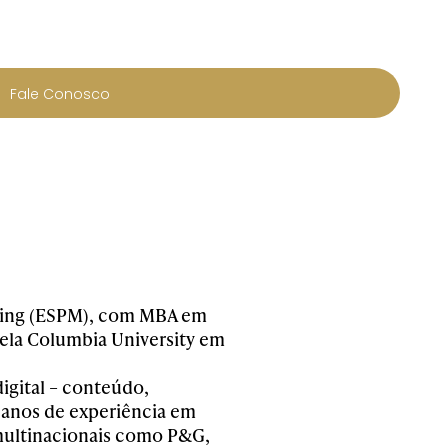
Fale Conosco
ting (ESPM), com MBA em
pela Columbia University em
igital – conteúdo,
0 anos de experiência em
 multinacionais como P&G,