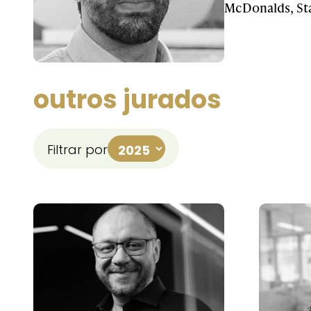
McDonalds, St
outros jurados
Filtrar por