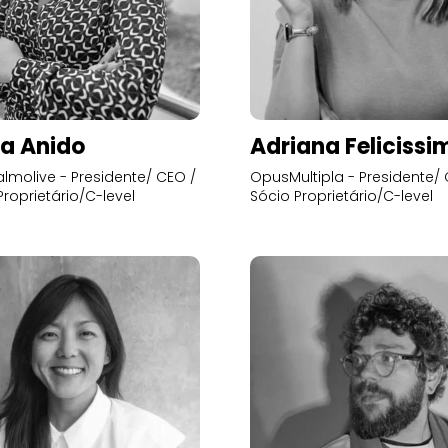
a Anido
Adriana Felicissi
lmolive - Presidente/ CEO /
OpusMultipla - Presidente/ 
Proprietário/C-level
Sócio Proprietário/C-level