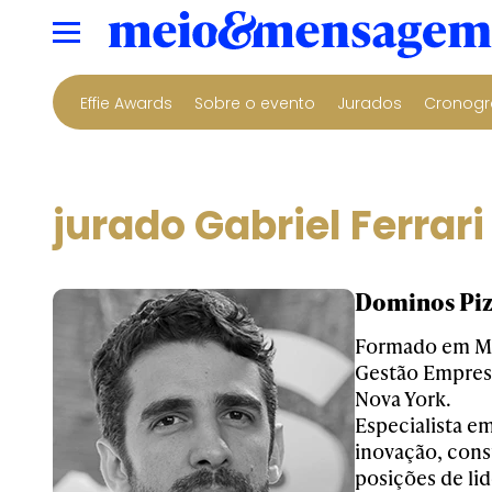
Effie Awards
Sobre o evento
Jurados
Cronogr
jurado Gabriel Ferrari
Dominos Pizz
Formado em Ma
Gestão Empresa
Nova York.
Especialista e
inovação, cons
posições de li