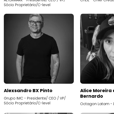
ALTERMARK - Presidente/ CEO / VP/
CHEIL - Chief Creat
Sócio Proprietário/C-level
Alexsandro BX Pinto
Alice Moreira
Bernardo
Grupo IMC - Presidente/ CEO / VP/
Sócio Proprietário/C-level
Octagon Latam - D