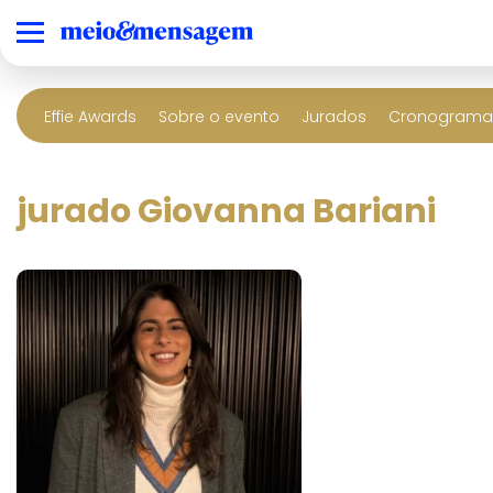
Effie Awards
Sobre o evento
Jurados
Cronograma 
jurado Giovanna Bariani