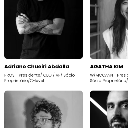
Adriano Chueiri Abdalla
AGATHA KIM
PROS - Presidente/ CEO / VP/ Sócio
W/MCCANN - Presid
Proprietário/C-level
Sócio Proprietário