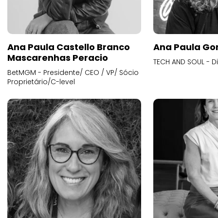
Ana Paula Castello Branco
Ana Paula Go
Mascarenhas Peracio
TECH AND SOUL - D
BetMGM - Presidente/ CEO / VP/ Sócio
Proprietário/C-level