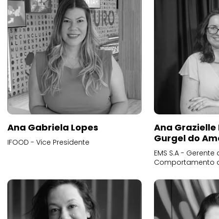
Ana Gabriela Lopes
Ana Grazielle
Gurgel do Am
IFOOD - Vice Presidente
EMS S.A - Gerente 
Comportamento 