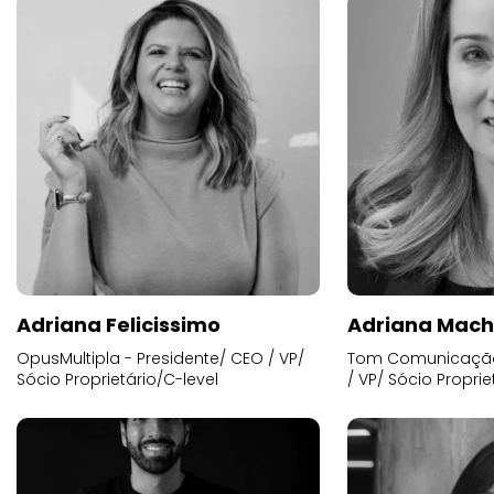
Adriana Felicissimo
Adriana Mac
OpusMultipla - Presidente/ CEO / VP/
Tom Comunicação 
Sócio Proprietário/C-level
/ VP/ Sócio Proprie