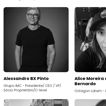
Alexsandro BX Pinto
Alice Moreira
Bernardo
Grupo IMC - Presidente/ CEO / VP/
Sócio Proprietário/C-level
Octagon Latam - D