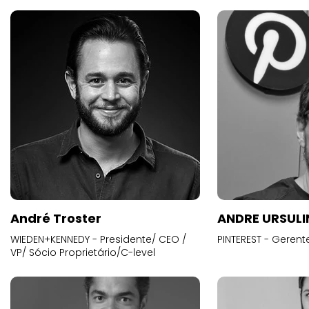
André Troster
ANDRE URSUL
WIEDEN+KENNEDY - Presidente/ CEO /
PINTEREST - Gerent
VP/ Sócio Proprietário/C-level