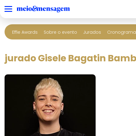
Effie Awards
Sobre o evento
Jurados
Cronograma 
jurado Gisele Bagatin Bam