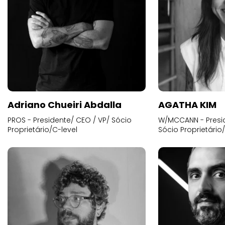
Adriano Chueiri Abdalla
AGATHA KIM
PROS - Presidente/ CEO / VP/ Sócio
W/MCCANN - Presid
Proprietário/C-level
Sócio Proprietário