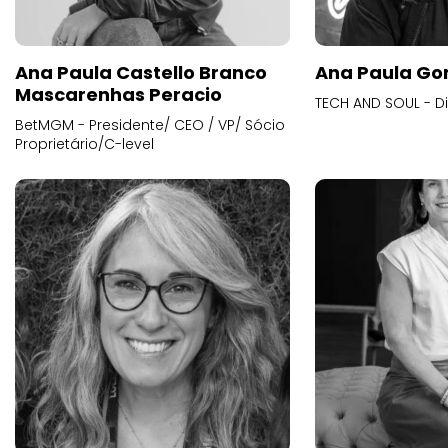
Ana Paula Castello Branco
Ana Paula Go
Mascarenhas Peracio
TECH AND SOUL - D
BetMGM - Presidente/ CEO / VP/ Sócio
Proprietário/C-level