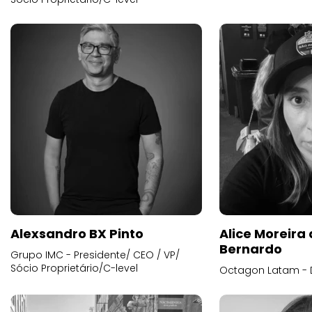
Alexsandro BX Pinto
Alice Moreira
Bernardo
Grupo IMC - Presidente/ CEO / VP/
Sócio Proprietário/C-level
Octagon Latam - D