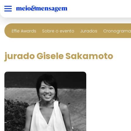
Effie Awards
Sobre o evento
Jurados
Cronograma 
jurado Gisele Sakamoto