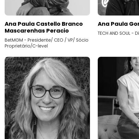
Ana Paula Castello Branco
Ana Paula Go
Mascarenhas Peracio
TECH AND SOUL - D
BetMGM - Presidente/ CEO / VP/ Sócio
Proprietário/C-level