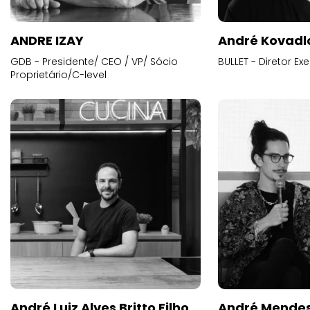
ANDRE IZAY
André Kovadl
GDB - Presidente/ CEO / VP/ Sócio
BULLET - Diretor E
Proprietário/C-level
André Luiz Alves Britto Filho
André Mende