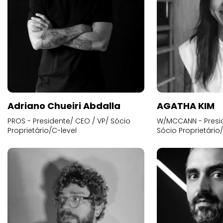
Adriano Chueiri Abdalla
AGATHA KIM
PROS - Presidente/ CEO / VP/ Sócio
W/MCCANN - Presid
Proprietário/C-level
Sócio Proprietário