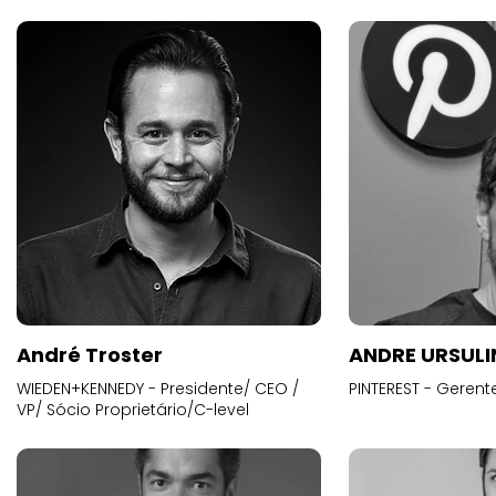
André Troster
ANDRE URSUL
WIEDEN+KENNEDY - Presidente/ CEO /
PINTEREST - Gerent
VP/ Sócio Proprietário/C-level