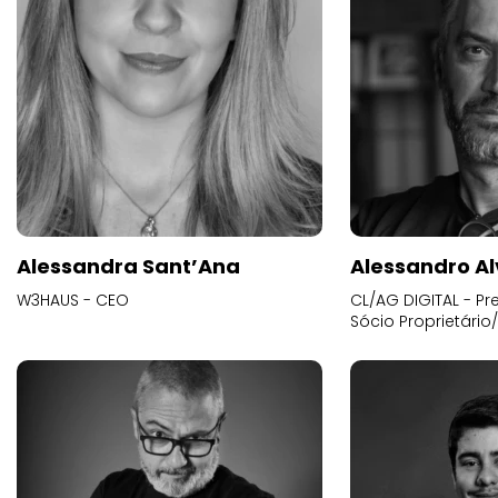
Alessandra Sant’Ana
Alessandro Al
W3HAUS - CEO
CL/AG DIGITAL - Pr
Sócio Proprietário