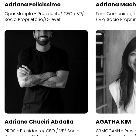
Adriana Felicissimo
Adriana Mac
OpusMultipla - Presidente/ CEO / VP/
Tom Comunicação 
Sócio Proprietário/C-level
/ VP/ Sócio Proprie
Adriano Chueiri Abdalla
AGATHA KIM
PROS - Presidente/ CEO / VP/ Sócio
W/MCCANN - Presid