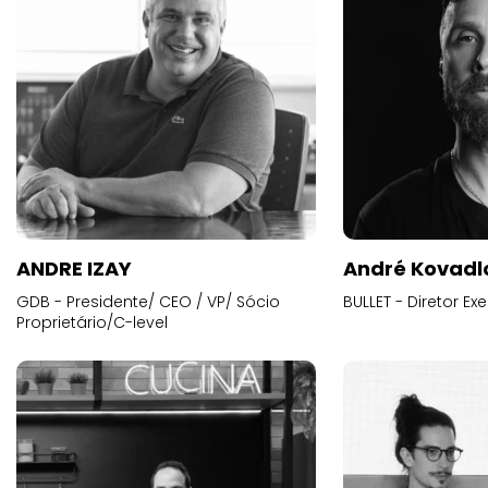
ANDRE IZAY
André Kovadl
GDB - Presidente/ CEO / VP/ Sócio
BULLET - Diretor E
Proprietário/C-level