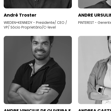
André Troster
ANDRE URSUL
WIEDEN+KENNEDY - Presidente/ CEO /
PINTEREST - Gerent
VP/ Sócio Proprietário/C-level
ANDRE VINICIUS DE OLIVEIRA E
ANDREA CAST