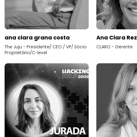
ana clara grana costa
Ana Clara Re
The Juju - Presidente/ CEO / VP/ Sócio
CLARO - Gerente
Proprietário/C-level