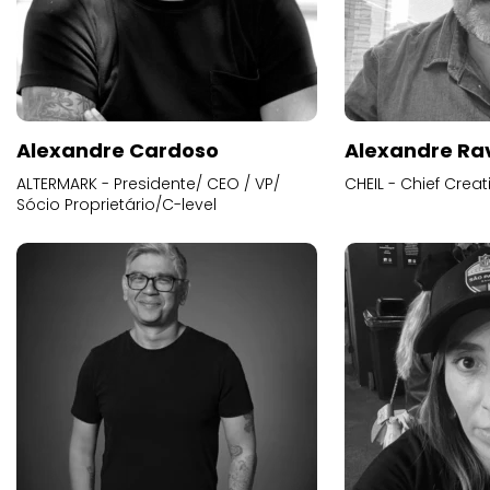
Alexandre Cardoso
Alexandre Ra
ALTERMARK - Presidente/ CEO / VP/
CHEIL - Chief Creat
Sócio Proprietário/C-level