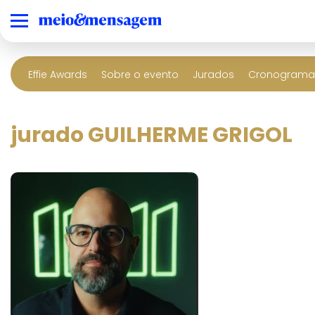
Effie Awards
Sobre o evento
Jurados
Cronograma 
jurado GUILHERME GRIGOL