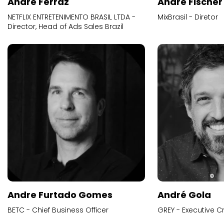
Andre Ferraz
Andre Fischer
NETFLIX ENTRETENIMENTO BRASIL LTDA -
MixBrasil - Diretor
Director, Head of Ads Sales Brazil
Andre Furtado Gomes
André Gola
BETC - Chief Business Officer
GREY - Executive Cr