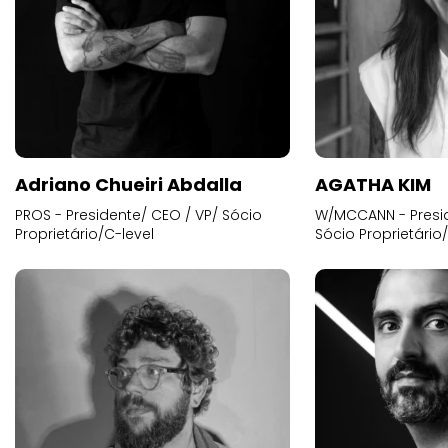
Adriano Chueiri Abdalla
AGATHA KIM
PROS - Presidente/ CEO / VP/ Sócio
W/MCCANN - Presid
Proprietário/C-level
Sócio Proprietário