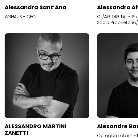
Alessandra Sant’Ana
Alessandro Al
W3HAUS - CEO
CL/AG DIGITAL - Pr
Sócio Proprietário
ALESSANDRO MARTINI
Alexandre Ba
ZANETTI
Octagon Latam - D