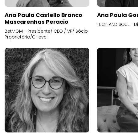
Ana Paula Castello Branco
Ana Paula Go
Mascarenhas Peracio
TECH AND SOUL - D
BetMGM - Presidente/ CEO / VP/ Sócio
Proprietário/C-level