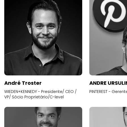
André Troster
ANDRE URSUL
WIEDEN+KENNEDY - Presidente/ CEO /
PINTEREST - Gerent
VP/ Sócio Proprietário/C-level