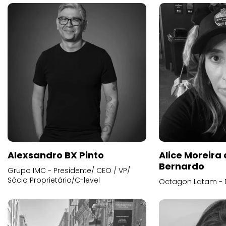
Alexsandro BX Pinto
Alice Moreira
Bernardo
Grupo IMC - Presidente/ CEO / VP/
Sócio Proprietário/C-level
Octagon Latam - D