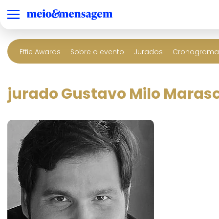
Effie Awards
Sobre o evento
Jurados
Cronograma 
jurado Gustavo Milo Maras