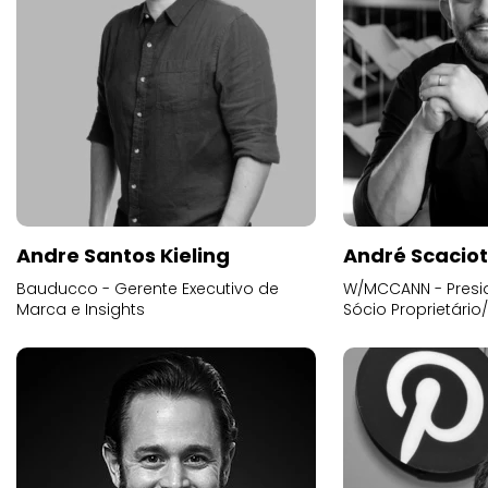
Andre Santos Kieling
André Scacio
Bauducco - Gerente Executivo de
W/MCCANN - Presid
Marca e Insights
Sócio Proprietário