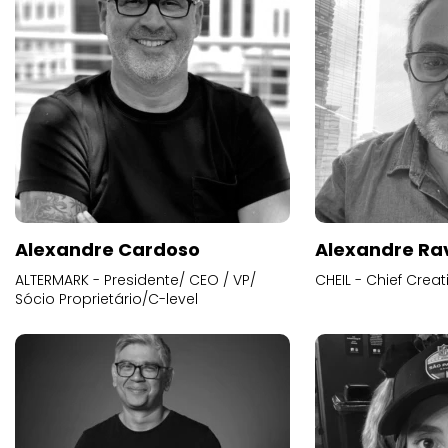
Alexandre Cardoso
Alexandre Ra
ALTERMARK - Presidente/ CEO / VP/
CHEIL - Chief Creat
Sócio Proprietário/C-level