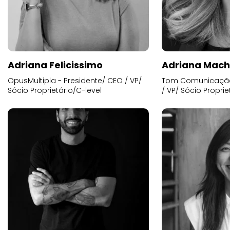
Adriana Felicissimo
Adriana Mac
OpusMultipla - Presidente/ CEO / VP/
Tom Comunicação 
Sócio Proprietário/C-level
/ VP/ Sócio Proprie