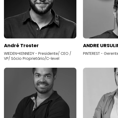
André Troster
ANDRE URSUL
WIEDEN+KENNEDY - Presidente/ CEO /
PINTEREST - Gerent
VP/ Sócio Proprietário/C-level