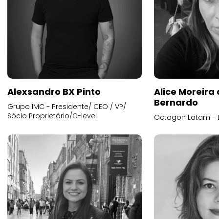
Alexsandro BX Pinto
Alice Moreira
Bernardo
Grupo IMC - Presidente/ CEO / VP/
Sócio Proprietário/C-level
Octagon Latam - D