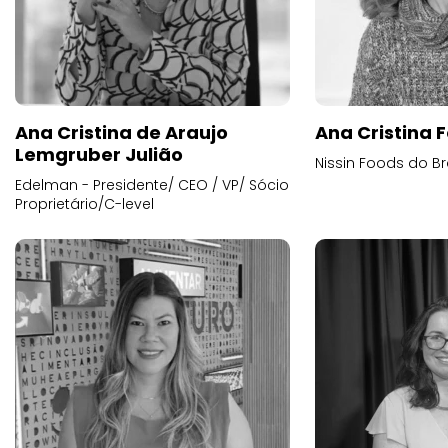
Ana Cristina de Araujo
Ana Cristina F
Lemgruber Julião
Nissin Foods do Br
Edelman - Presidente/ CEO / VP/ Sócio
Proprietário/C-level