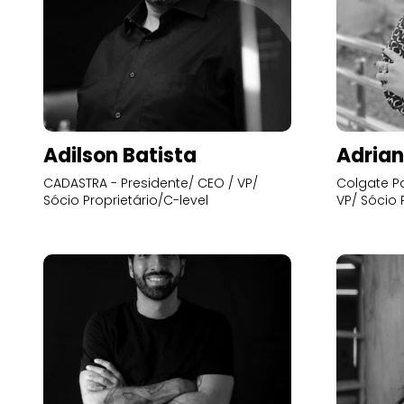
Adilson Batista
Adrian
CADASTRA - Presidente/ CEO / VP/
Colgate Pa
Sócio Proprietário/C-level
VP/ Sócio 