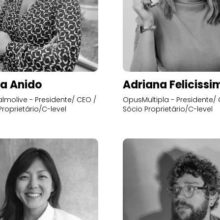
a Anido
Adriana Felicissi
lmolive - Presidente/ CEO /
OpusMultipla - Presidente/ 
Proprietário/C-level
Sócio Proprietário/C-level