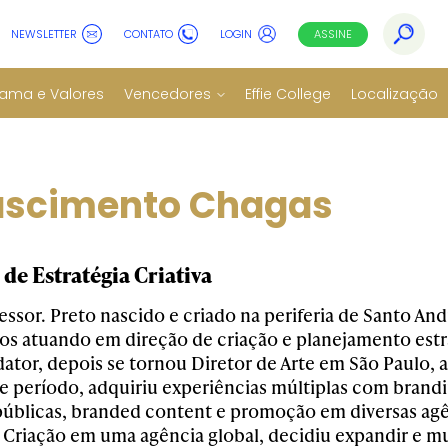
NEWSLETTER
CONTATO
LOGIN
ASSINE
ama e Valores
Vencedores
Effie College
Localização
Nascimento Chagas
 de Estratégia Criativa
fessor. Preto nascido e criado na periferia de Santo An
nos atuando em direção de criação e planejamento est
ator, depois se tornou Diretor de Arte em São Paulo, a
se período, adquiriu experiências múltiplas com brand
s públicas, branded content e promoção em diversas agê
e Criação em uma agência global, decidiu expandir e m