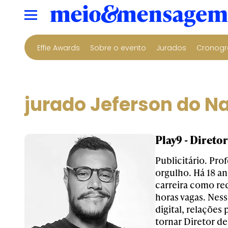
Effie Awards
Sobre o evento
Jurados
Cronogr
jurado Jeferson do 
Play9 - Diretor
Publicitário. Pro
orgulho. Há 18 a
carreira como red
horas vagas. Nes
digital, relaçõe
tornar Diretor d