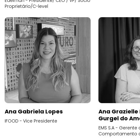
Edelman - Presidente/ CEO / VP/ Sócio
Proprietário/C-level
Ana Gabriela Lopes
Ana Grazielle
Gurgel do Am
IFOOD - Vice Presidente
EMS S.A - Gerente 
Comportamento 