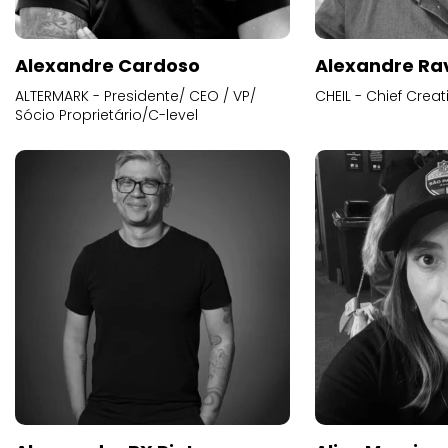
Alexandre Cardoso
Alexandre Ra
ALTERMARK - Presidente/ CEO / VP/
CHEIL - Chief Creat
Sócio Proprietário/C-level