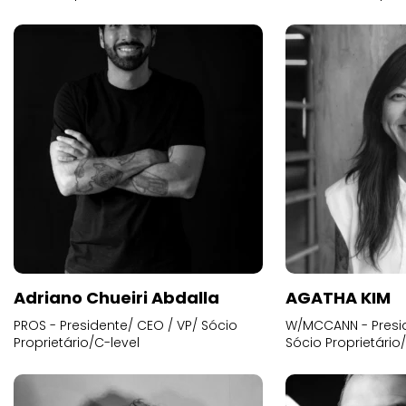
Adriano Chueiri Abdalla
AGATHA KIM
PROS - Presidente/ CEO / VP/ Sócio
W/MCCANN - Presid
Proprietário/C-level
Sócio Proprietário