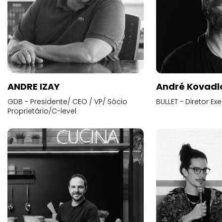
ANDRE IZAY
André Kovadl
GDB - Presidente/ CEO / VP/ Sócio
BULLET - Diretor E
Proprietário/C-level