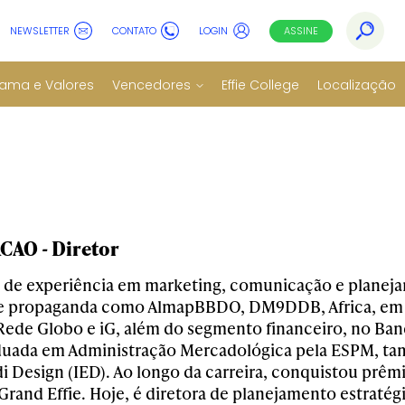
NEWSLETTER
CONTATO
LOGIN
ASSINE
ama e Valores
Vencedores
Effie College
Localização
AO - Diretor
 de experiência em marketing, comunicação e planeja
e propaganda como AlmapBBDO, DM9DDB, Africa, em 
de Globo e iG, além do segmento financeiro, no Ban
duada em Administração Mercadológica pela ESPM, ta
i Design (IED). Ao longo da carreira, conquistou prêmio
Grand Effie. Hoje, é diretora de planejamento estratég