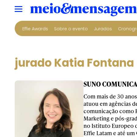
Effie Awards
Sobre o evento
Jurados
Cronogr
jurado Katia Fontana
SUNO COMUNICAC
Com mais de 30 anos
atuou em agências d
comunicação como Re
Marketing e pós-gra
no Istituto Europeo d
Effie Latam e até um 