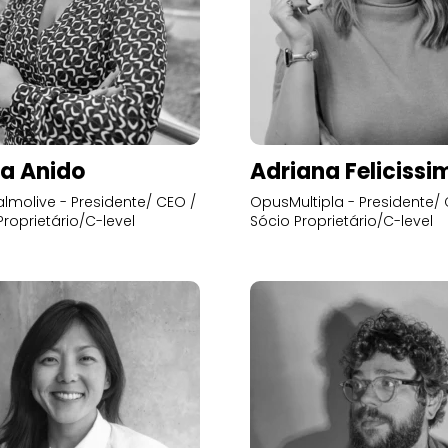
a Anido
Adriana Felicissi
lmolive - Presidente/ CEO /
OpusMultipla - Presidente/ 
Proprietário/C-level
Sócio Proprietário/C-level