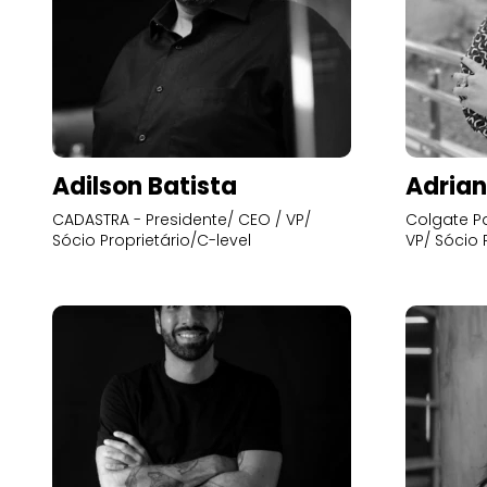
Adilson Batista
Adrian
CADASTRA - Presidente/ CEO / VP/
Colgate Pa
Sócio Proprietário/C-level
VP/ Sócio 