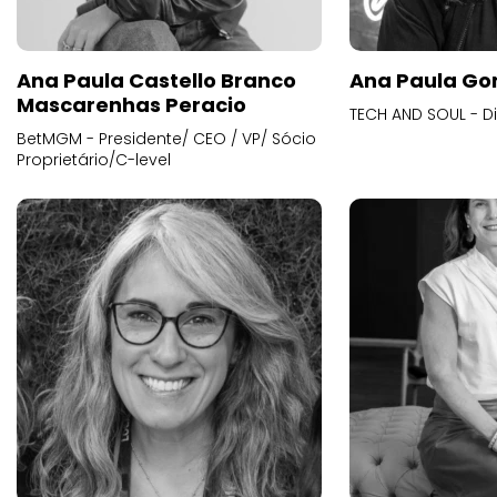
Ana Paula Castello Branco
Ana Paula Go
Mascarenhas Peracio
TECH AND SOUL - D
BetMGM - Presidente/ CEO / VP/ Sócio
Proprietário/C-level