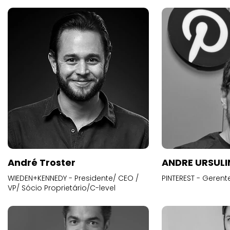
André Troster
ANDRE URSUL
WIEDEN+KENNEDY - Presidente/ CEO /
PINTEREST - Gerent
VP/ Sócio Proprietário/C-level