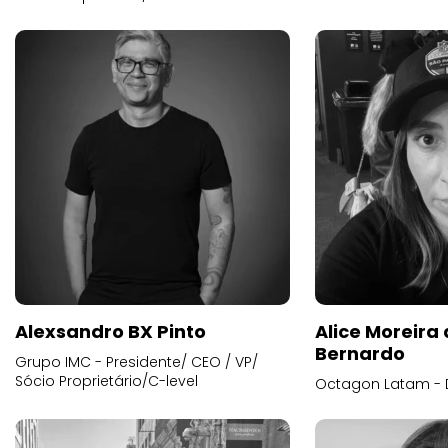
Alexsandro BX Pinto
Alice Moreira
Bernardo
Grupo IMC - Presidente/ CEO / VP/
Sócio Proprietário/C-level
Octagon Latam - D