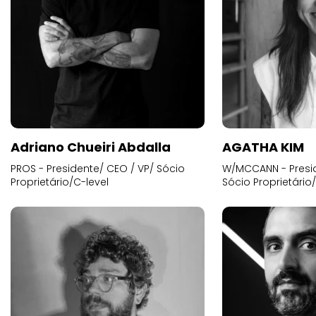
Adriano Chueiri Abdalla
AGATHA KIM
PROS - Presidente/ CEO / VP/ Sócio
W/MCCANN - Presid
Proprietário/C-level
Sócio Proprietário