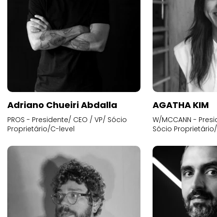
Adriano Chueiri Abdalla
AGATHA KIM
PROS - Presidente/ CEO / VP/ Sócio
W/MCCANN - Presid
Proprietário/C-level
Sócio Proprietário