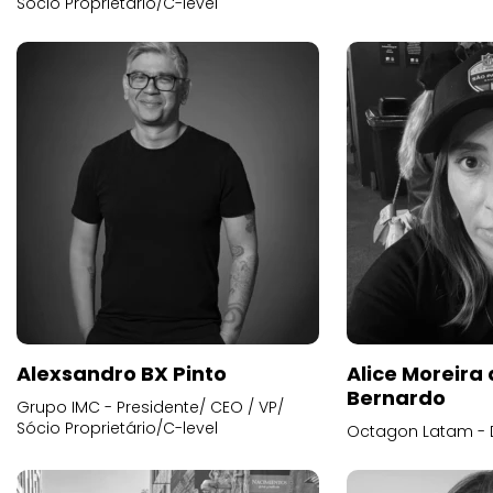
Sócio Proprietário/C-level
Alexsandro BX Pinto
Alice Moreira
Bernardo
Grupo IMC - Presidente/ CEO / VP/
Sócio Proprietário/C-level
Octagon Latam - D