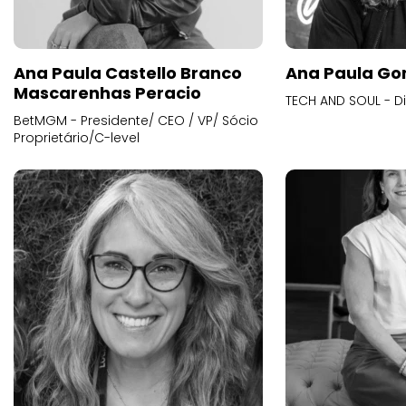
Ana Paula Castello Branco
Ana Paula Go
Mascarenhas Peracio
TECH AND SOUL - D
BetMGM - Presidente/ CEO / VP/ Sócio
Proprietário/C-level