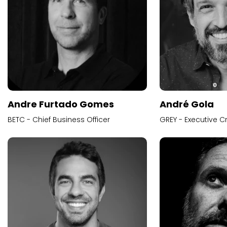
Andre Furtado Gomes
André Gola
BETC - Chief Business Officer
GREY - Executive Cr