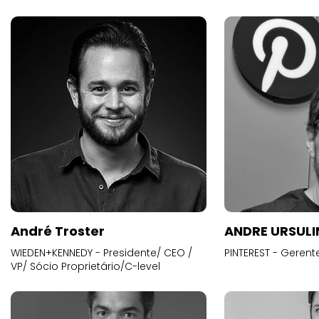
André Troster
ANDRE URSUL
WIEDEN+KENNEDY - Presidente/ CEO /
PINTEREST - Gerent
VP/ Sócio Proprietário/C-level