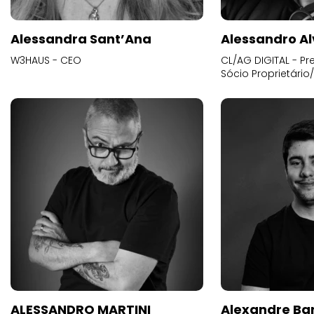
Alessandra Sant’Ana
Alessandro Al
W3HAUS - CEO
CL/AG DIGITAL - Pr
Sócio Proprietário
ALESSANDRO MARTINI
Alexandre Ba