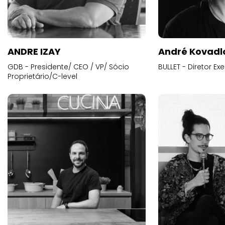
ANDRE IZAY
André Kovadl
GDB - Presidente/ CEO / VP/ Sócio
BULLET - Diretor E
Proprietário/C-level