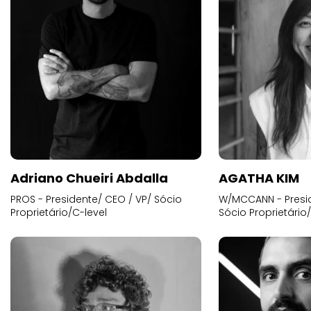
Adriano Chueiri Abdalla
AGATHA KIM
PROS - Presidente/ CEO / VP/ Sócio
W/MCCANN - Presid
Proprietário/C-level
Sócio Proprietário