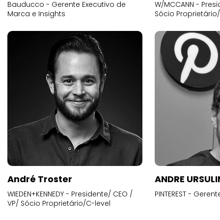
Bauducco - Gerente Executivo de
W/MCCANN - Presid
Marca e Insights
Sócio Proprietário
André Troster
ANDRE URSUL
WIEDEN+KENNEDY - Presidente/ CEO /
PINTEREST - Gerent
VP/ Sócio Proprietário/C-level