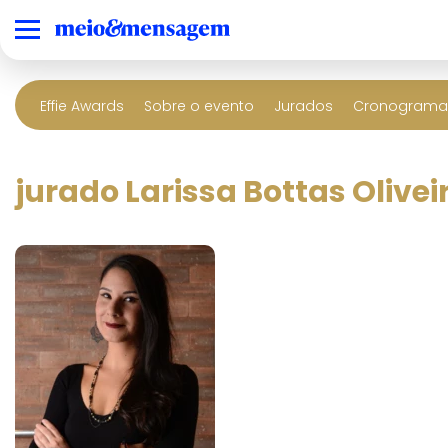
Effie Awards
Sobre o evento
Jurados
Cronograma 
jurado Larissa Bottas Olivei