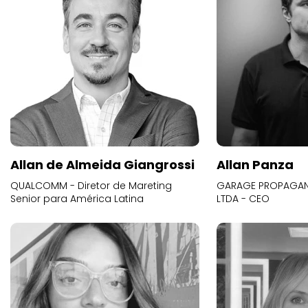
Allan de Almeida Giangrossi
Allan Panza
QUALCOMM - Diretor de Mareting
GARAGE PROPAGAND
Senior para América Latina
LTDA - CEO