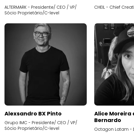
ALTERMARK - Presidente/ CEO / VP/
CHEIL - Chief Creat
Sócio Proprietário/C-level
Alexsandro BX Pinto
Alice Moreira
Bernardo
Grupo IMC - Presidente/ CEO / VP/
Sócio Proprietário/C-level
Octagon Latam - D