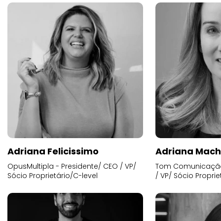
Adriana Felicissimo
Adriana Mac
OpusMultipla - Presidente/ CEO / VP/
Tom Comunicação 
Sócio Proprietário/C-level
/ VP/ Sócio Proprie