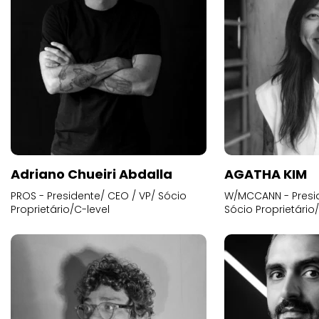
Adriano Chueiri Abdalla
AGATHA KIM
PROS - Presidente/ CEO / VP/ Sócio
W/MCCANN - Presid
Proprietário/C-level
Sócio Proprietário