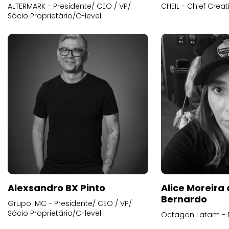
ALTERMARK - Presidente/ CEO / VP/
CHEIL - Chief Creat
Sócio Proprietário/C-level
Alexsandro BX Pinto
Alice Moreira
Bernardo
Grupo IMC - Presidente/ CEO / VP/
Sócio Proprietário/C-level
Octagon Latam - D