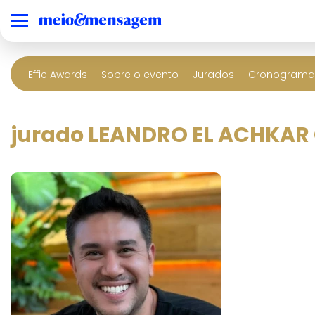
Effie Awards
Sobre o evento
Jurados
Cronograma 
jurado LEANDRO EL ACHKAR