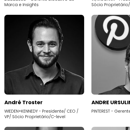
Marca e Insights
Sócio Proprietário
André Troster
ANDRE URSUL
WIEDEN+KENNEDY - Presidente/ CEO /
PINTEREST - Gerent
VP/ Sócio Proprietário/C-level