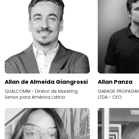
Allan de Almeida Giangrossi
Allan Panza
QUALCOMM - Diretor de Mareting
GARAGE PROPAGAND
Senior para América Latina
LTDA - CEO