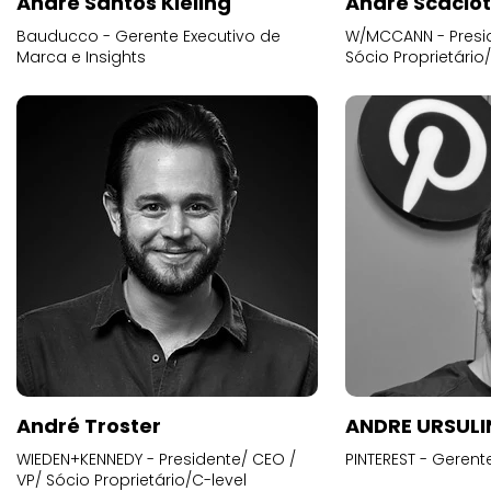
Andre Santos Kieling
André Scacio
Bauducco - Gerente Executivo de
W/MCCANN - Presid
Marca e Insights
Sócio Proprietário
André Troster
ANDRE URSUL
WIEDEN+KENNEDY - Presidente/ CEO /
PINTEREST - Gerent
VP/ Sócio Proprietário/C-level