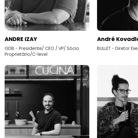
ANDRE IZAY
André Kovadl
GDB - Presidente/ CEO / VP/ Sócio
BULLET - Diretor E
Proprietário/C-level