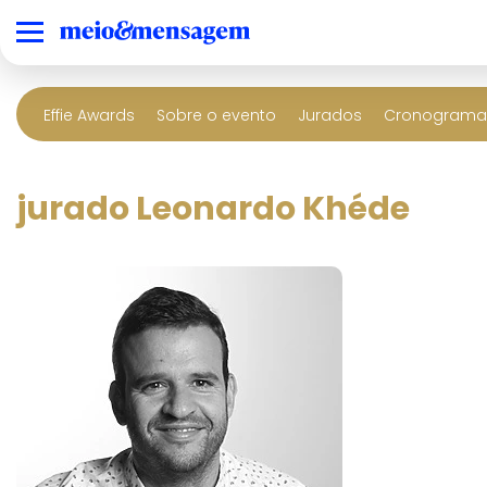
Effie Awards
Sobre o evento
Jurados
Cronograma 
jurado Leonardo Khéde