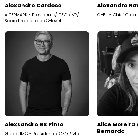
Alexandre Cardoso
Alexandre Ra
ALTERMARK - Presidente/ CEO / VP/
CHEIL - Chief Creat
Sócio Proprietário/C-level
Alexsandro BX Pinto
Alice Moreira
Bernardo
Grupo IMC - Presidente/ CEO / VP/