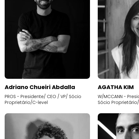
Adriano Chueiri Abdalla
AGATHA KIM
PROS - Presidente/ CEO / VP/ Sócio
W/MCCANN - Presid
Proprietário/C-level
Sócio Proprietário