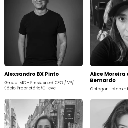
Alexsandro BX Pinto
Alice Moreira
Bernardo
Grupo IMC - Presidente/ CEO / VP/
Sócio Proprietário/C-level
Octagon Latam - D