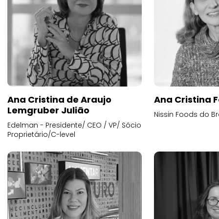
Ana Cristina de Araujo
Ana Cristina F
Lemgruber Julião
Nissin Foods do Br
Edelman - Presidente/ CEO / VP/ Sócio
Proprietário/C-level