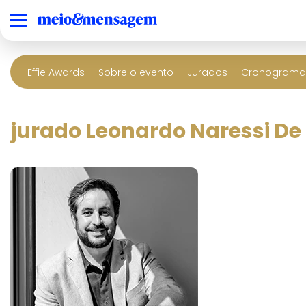
Effie Awards
Sobre o evento
Jurados
Cronograma 
jurado Leonardo Naressi De