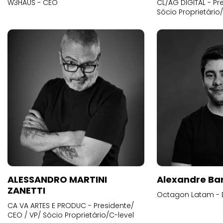
W3HAUS - CEO
CL/AG DIGITAL - Pr
Sócio Proprietário
ALESSANDRO MARTINI
Alexandre Ba
ZANETTI
Octagon Latam - D
CA VA ARTES E PRODUC - Presidente/
CEO / VP/ Sócio Proprietário/C-level