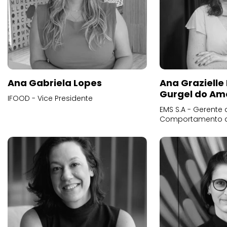
Ana Gabriela Lopes
Ana Grazielle
Gurgel do Am
IFOOD - Vice Presidente
EMS S.A - Gerente 
Comportamento 