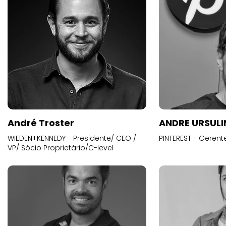
André Troster
ANDRE URSUL
WIEDEN+KENNEDY - Presidente/ CEO /
PINTEREST - Gerent
VP/ Sócio Proprietário/C-level