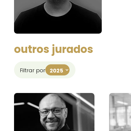
outros jurados
Filtrar por