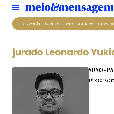
Effie Awards
Sobre o evento
Jurados
Cronogr
jurado Leonardo Yuki
SUNO - P
Diretor Ge