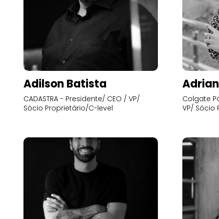
Adilson Batista
Adrian
CADASTRA - Presidente/ CEO / VP/
Colgate Pa
Sócio Proprietário/C-level
VP/ Sócio 