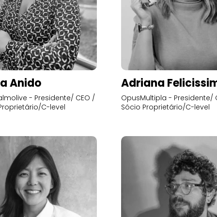
a Anido
Adriana Felicissi
lmolive - Presidente/ CEO /
OpusMultipla - Presidente/ 
Proprietário/C-level
Sócio Proprietário/C-level