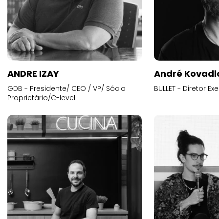
ANDRE IZAY
André Kovadl
GDB - Presidente/ CEO / VP/ Sócio
BULLET - Diretor E
Proprietário/C-level