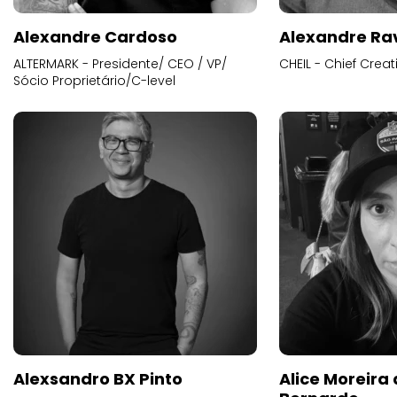
Alexandre Cardoso
Alexandre Ra
ALTERMARK - Presidente/ CEO / VP/
CHEIL - Chief Creat
Sócio Proprietário/C-level
Alexsandro BX Pinto
Alice Moreira