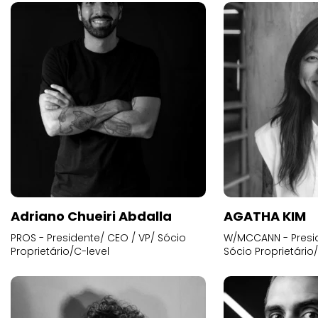
Adriano Chueiri Abdalla
AGATHA KIM
PROS - Presidente/ CEO / VP/ Sócio
W/MCCANN - Presid
Proprietário/C-level
Sócio Proprietário