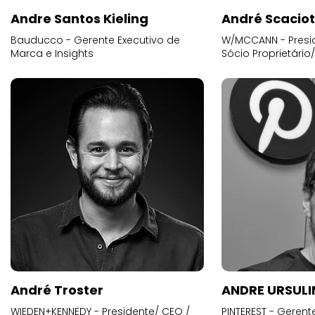
Andre Santos Kieling
André Scacio
Bauducco - Gerente Executivo de
W/MCCANN - Presid
Marca e Insights
Sócio Proprietário
André Troster
ANDRE URSUL
WIEDEN+KENNEDY - Presidente/ CEO /
PINTEREST - Gerent