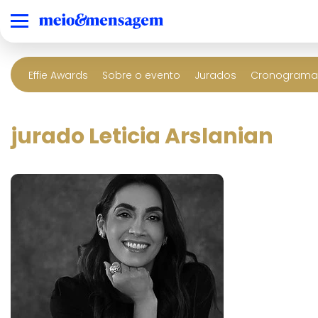
Effie Awards
Sobre o evento
Jurados
Cronograma 
jurado Leticia Arslanian