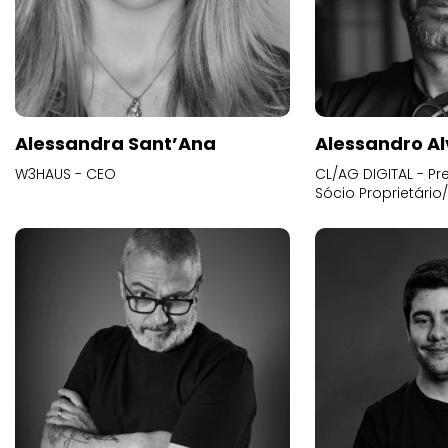
Alessandra Sant’Ana
Alessandro Al
W3HAUS - CEO
CL/AG DIGITAL - Pr
Sócio Proprietário