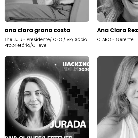
ana clara grana costa
Ana Clara Re
The Juju - Presidente/ CEO / VP/ Sócio
CLARO - Gerente
Proprietário/C-level