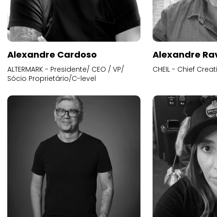
Alexandre Cardoso
Alexandre Ra
ALTERMARK - Presidente/ CEO / VP/
CHEIL - Chief Creat
Sócio Proprietário/C-level