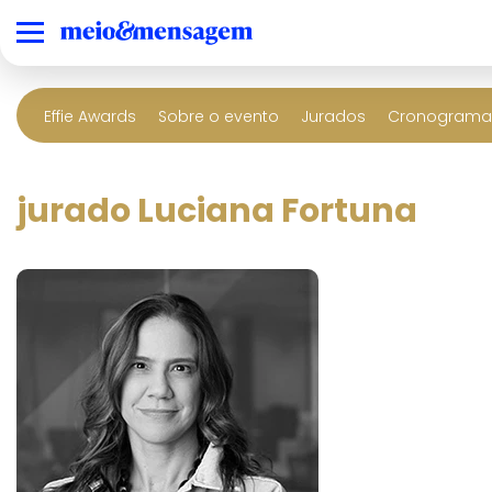
Effie Awards
Sobre o evento
Jurados
Cronograma 
jurado Luciana Fortuna