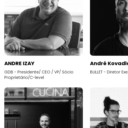
ANDRE IZAY
André Kovadl
GDB - Presidente/ CEO / VP/ Sócio
BULLET - Diretor E
Proprietário/C-level