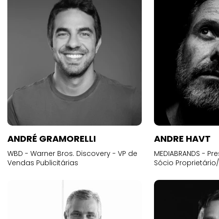
ANDRÉ GRAMORELLI
ANDRE HAVT
WBD - Warner Bros. Discovery - VP de
MEDIABRANDS - Pre
Vendas Publicitárias
Sócio Proprietário