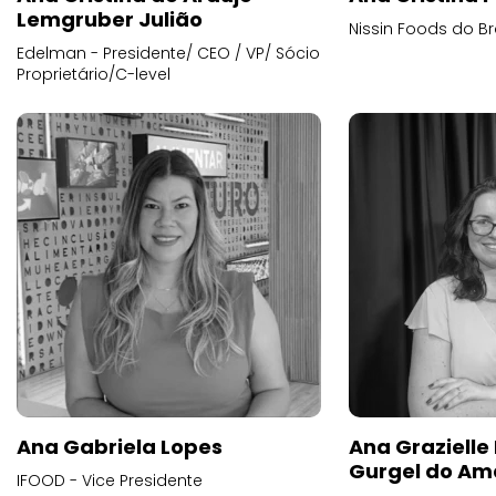
Lemgruber Julião
Nissin Foods do Br
Edelman - Presidente/ CEO / VP/ Sócio
Proprietário/C-level
Ana Gabriela Lopes
Ana Grazielle
Gurgel do Am
IFOOD - Vice Presidente