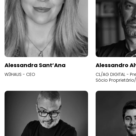
Alessandra Sant’Ana
Alessandro Al
W3HAUS - CEO
CL/AG DIGITAL - Pr
Sócio Proprietário