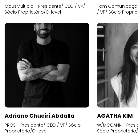
OpusMultipla - Presidente/ CEO / VP/
Tom Comunicação 
Sócio Proprietário/C-level
/ VP/ Sócio Proprie
Adriano Chueiri Abdalla
AGATHA KIM
PROS - Presidente/ CEO / VP/ Sócio
W/MCCANN - Presid
Proprietário/C-level
Sócio Proprietário