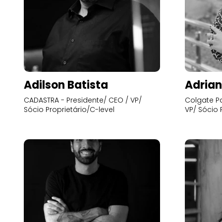
Adilson Batista
Adrian
CADASTRA - Presidente/ CEO / VP/
Colgate Pa
Sócio Proprietário/C-level
VP/ Sócio 