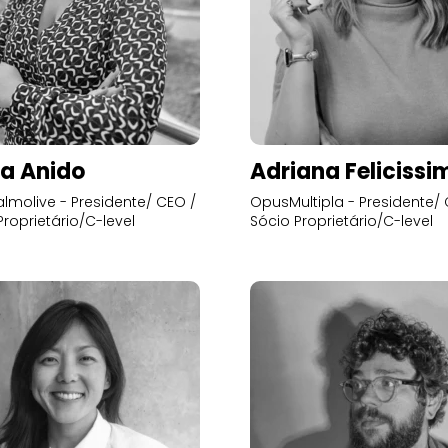
a Anido
Adriana Felicissi
lmolive - Presidente/ CEO /
OpusMultipla - Presidente/ 
Proprietário/C-level
Sócio Proprietário/C-level