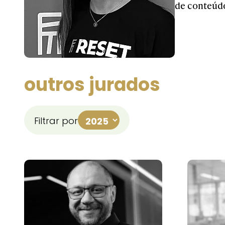
de conteúdo
outros jurados
Filtrar por