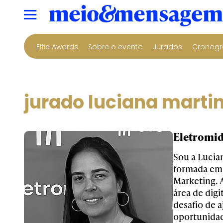
Effie Awards
Sobre o evento
Jurados
Cronogr
jurado luciana martin
Eletromid
Sou a Lucia
formada em 
Marketing. 
área de dig
desafio de 
oportunidad