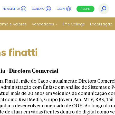
NEWSLETTER
CONTATO
LOGIN
ASSINE
ama e Valores
Vencedores
Effie College
Localização
s finatti
ia - Diretora Comercial
na Finatti, mãe do Caco e atualmente Diretora Comerci
Administração com Ênfase em Análise de Sistemas e 
Atuei mais de 20 anos em veículos de comunicação c
ital como Real Media, Grupo Jovem Pan, MTV, RBS, Tail 
ajudar a desenvolver o mercado de OOH. Ao longo da mi
e de atuar em várias frentes dentro do digital como ve