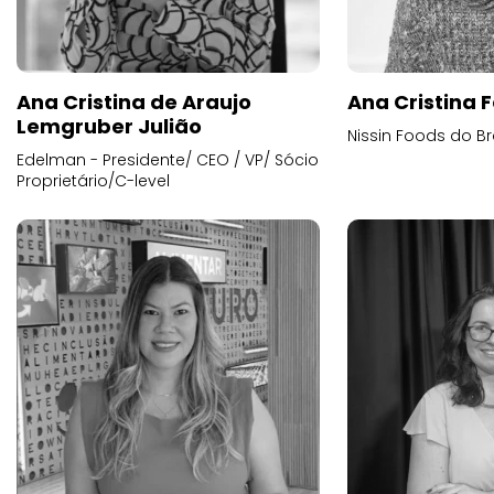
Ana Cristina de Araujo
Ana Cristina F
Lemgruber Julião
Nissin Foods do Br
Edelman - Presidente/ CEO / VP/ Sócio
Proprietário/C-level