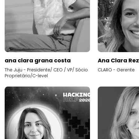
ana clara grana costa
Ana Clara Re
The Juju - Presidente/ CEO / VP/ Sócio
CLARO - Gerente
Proprietário/C-level