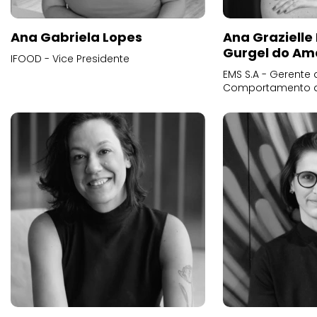
Ana Gabriela Lopes
Ana Grazielle
Gurgel do Am
IFOOD - Vice Presidente
EMS S.A - Gerente 
Comportamento 