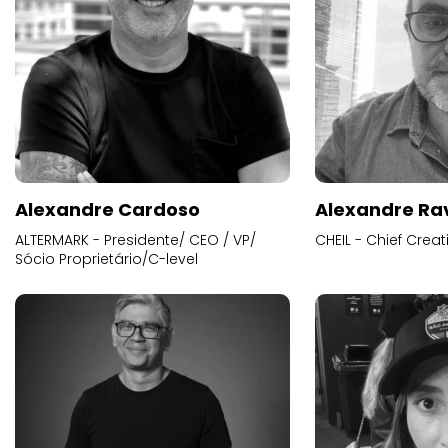
Alexandre Cardoso
Alexandre Ra
ALTERMARK - Presidente/ CEO / VP/
CHEIL - Chief Creat
Sócio Proprietário/C-level