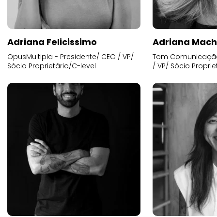
Adriana Felicissimo
Adriana Mac
OpusMultipla - Presidente/ CEO / VP/
Tom Comunicação 
Sócio Proprietário/C-level
/ VP/ Sócio Proprie