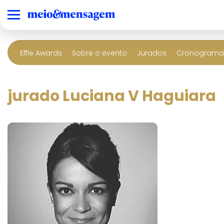
Effie Awards
Sobre o evento
Jurados
Cronograma 
jurado Luciana V Haguiara