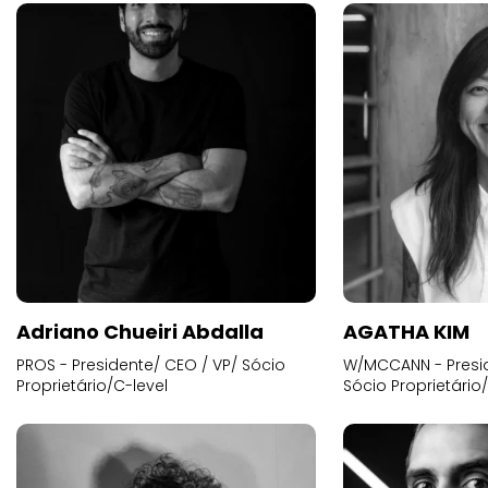
Adriano Chueiri Abdalla
AGATHA KIM
PROS - Presidente/ CEO / VP/ Sócio
W/MCCANN - Presid
Proprietário/C-level
Sócio Proprietário