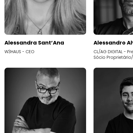
Alessandra Sant’Ana
Alessandro Al
W3HAUS - CEO
CL/AG DIGITAL - Pr
Sócio Proprietário