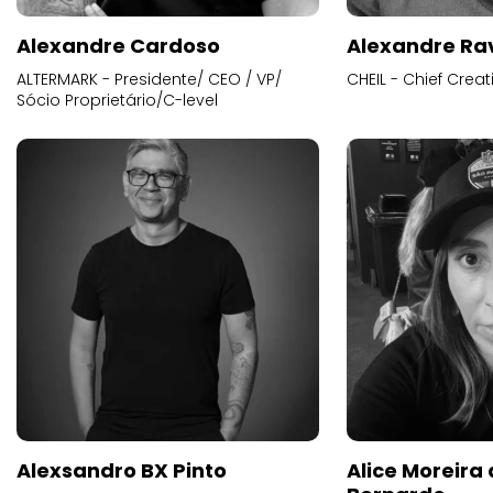
Alexandre Cardoso
Alexandre Ra
ALTERMARK - Presidente/ CEO / VP/
CHEIL - Chief Creat
Sócio Proprietário/C-level
Alexsandro BX Pinto
Alice Moreira