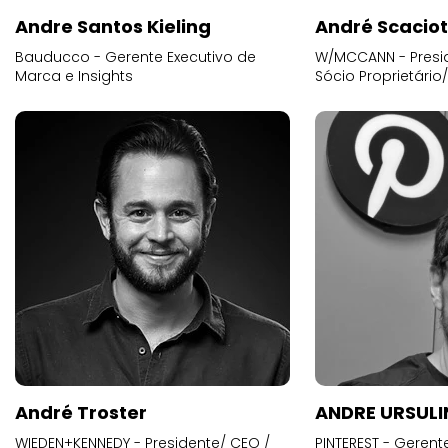
Andre Santos Kieling
André Scacio
Bauducco - Gerente Executivo de
W/MCCANN - Presid
Marca e Insights
Sócio Proprietário
André Troster
ANDRE URSUL
WIEDEN+KENNEDY - Presidente/ CEO /
PINTEREST - Gerent