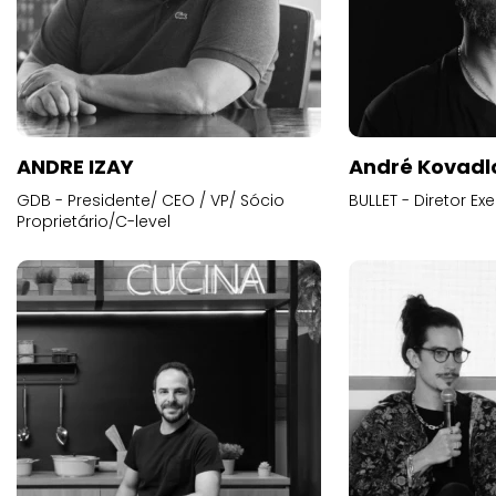
ANDRE IZAY
André Kovadl
GDB - Presidente/ CEO / VP/ Sócio
BULLET - Diretor E
Proprietário/C-level