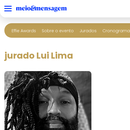
Effie Awards
Sobre o evento
Jurados
Cronograma 
jurado Lui Lima