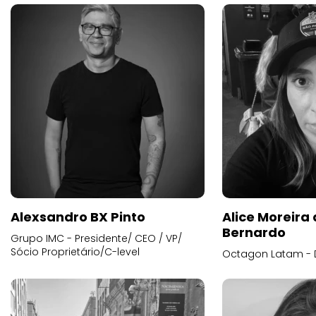
Alexsandro BX Pinto
Alice Moreira
Bernardo
Grupo IMC - Presidente/ CEO / VP/
Sócio Proprietário/C-level
Octagon Latam - D