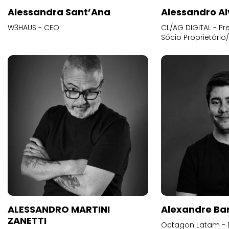
Alessandra Sant’Ana
Alessandro Al
W3HAUS - CEO
CL/AG DIGITAL - Pr
Sócio Proprietário
ALESSANDRO MARTINI
Alexandre Ba
ZANETTI
Octagon Latam - D