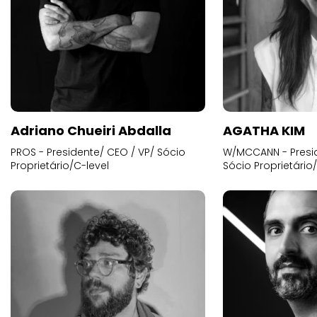
Adriano Chueiri Abdalla
AGATHA KIM
PROS - Presidente/ CEO / VP/ Sócio
W/MCCANN - Presid
Proprietário/C-level
Sócio Proprietário