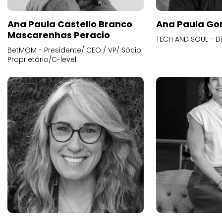
Ana Paula Castello Branco
Ana Paula Go
Mascarenhas Peracio
TECH AND SOUL - D
BetMGM - Presidente/ CEO / VP/ Sócio
Proprietário/C-level