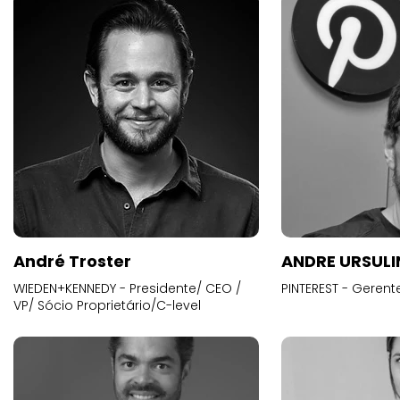
André Troster
ANDRE URSUL
WIEDEN+KENNEDY - Presidente/ CEO /
PINTEREST - Gerent
VP/ Sócio Proprietário/C-level