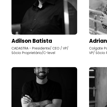
Adilson Batista
Adrian
CADASTRA - Presidente/ CEO / VP/
Colgate Pa
Sócio Proprietário/C-level
VP/ Sócio 