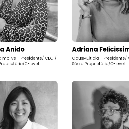
a Anido
Adriana Felicissi
lmolive - Presidente/ CEO /
OpusMultipla - Presidente/ 
Proprietário/C-level
Sócio Proprietário/C-level