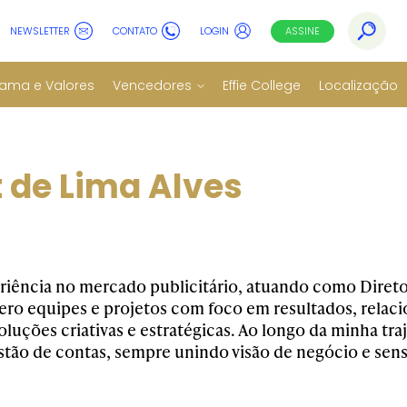
NEWSLETTER
CONTATO
LOGIN
ASSINE
ama e Valores
Vencedores
Effie College
Localização
t de Lima Alves
riência no mercado publicitário, atuando como Direto
ero equipes e projetos com foco em resultados, rela
luções criativas e estratégicas. Ao longo da minha traj
stão de contas, sempre unindo visão de negócio e sens