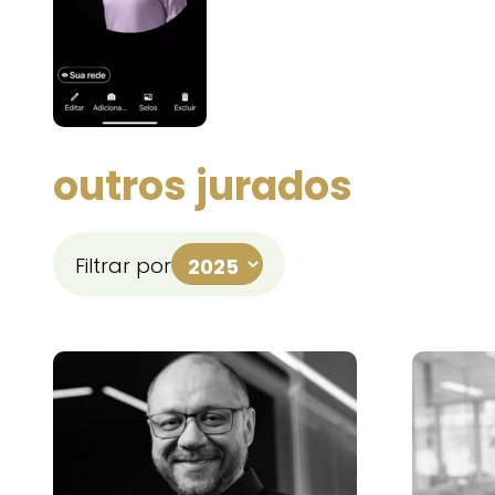
outros jurados
Filtrar por