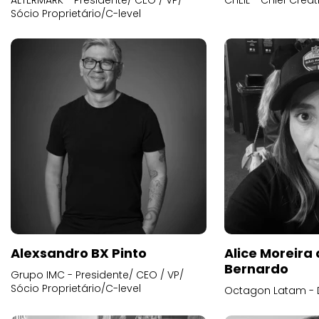
ALTERMARK - Presidente/ CEO / VP/
CHEIL - Chief Creat
Sócio Proprietário/C-level
Alexsandro BX Pinto
Alice Moreira
Bernardo
Grupo IMC - Presidente/ CEO / VP/
Sócio Proprietário/C-level
Octagon Latam - D