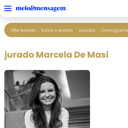
Effie Awards
Sobre o evento
Jurados
Cronograma 
jurado Marcela De Masi