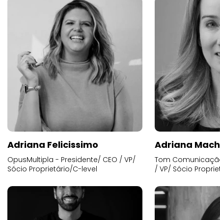
Adriana Felicissimo
Adriana Mac
OpusMultipla - Presidente/ CEO / VP/
Tom Comunicação 
Sócio Proprietário/C-level
/ VP/ Sócio Proprie