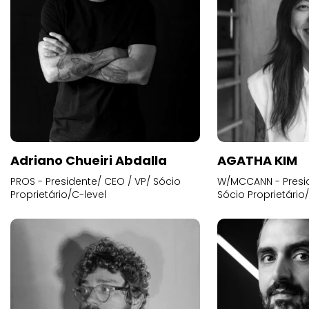
Adriano Chueiri Abdalla
AGATHA KIM
PROS - Presidente/ CEO / VP/ Sócio
W/MCCANN - Presid
Proprietário/C-level
Sócio Proprietário