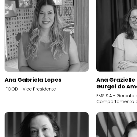
Ana Gabriela Lopes
Ana Grazielle
Gurgel do Am
IFOOD - Vice Presidente
EMS S.A - Gerente 
Comportamento 