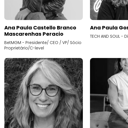
Ana Paula Castello Branco
Ana Paula Go
Mascarenhas Peracio
TECH AND SOUL - D
BetMGM - Presidente/ CEO / VP/ Sócio
Proprietário/C-level