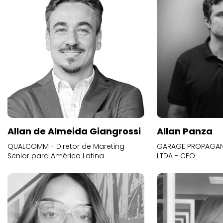
Allan de Almeida Giangrossi
Allan Panza
QUALCOMM - Diretor de Mareting
GARAGE PROPAGAND
Senior para América Latina
LTDA - CEO