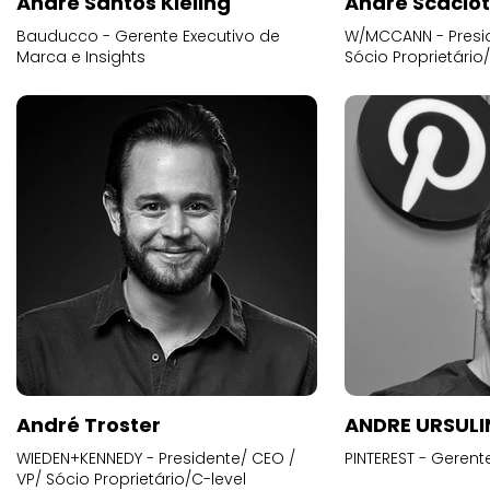
Andre Santos Kieling
André Scacio
Bauducco - Gerente Executivo de
W/MCCANN - Presid
Marca e Insights
Sócio Proprietário
André Troster
ANDRE URSUL
WIEDEN+KENNEDY - Presidente/ CEO /
PINTEREST - Gerent
VP/ Sócio Proprietário/C-level