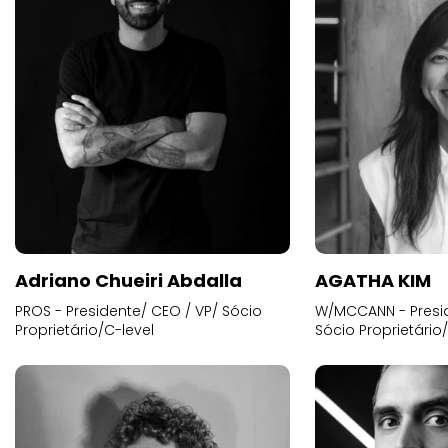
Adriano Chueiri Abdalla
AGATHA KIM
PROS - Presidente/ CEO / VP/ Sócio
W/MCCANN - Presid
Proprietário/C-level
Sócio Proprietário