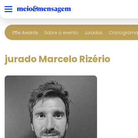
Effie Awards
Sobre o evento
Jurados
Cronograma 
jurado Marcelo Rizério