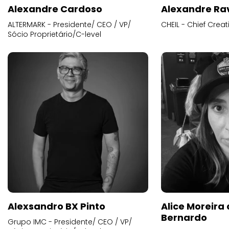
Alexandre Cardoso
Alexandre Ra
ALTERMARK - Presidente/ CEO / VP/
CHEIL - Chief Creat
Sócio Proprietário/C-level
Alexsandro BX Pinto
Alice Moreira
Bernardo
Grupo IMC - Presidente/ CEO / VP/