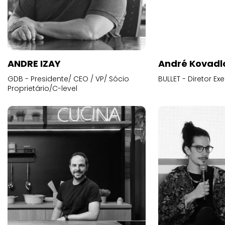
ANDRE IZAY
André Kovadl
GDB - Presidente/ CEO / VP/ Sócio
BULLET - Diretor E
Proprietário/C-level