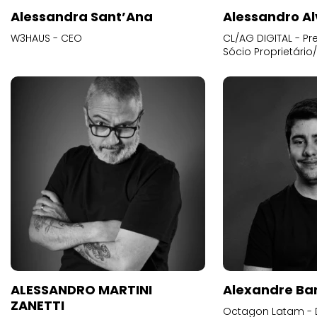
Alessandra Sant’Ana
Alessandro Al
W3HAUS - CEO
CL/AG DIGITAL - Pr
Sócio Proprietário
ALESSANDRO MARTINI
Alexandre Ba
ZANETTI
Octagon Latam - D