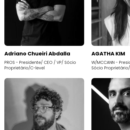
Adriano Chueiri Abdalla
AGATHA KIM
PROS - Presidente/ CEO / VP/ Sócio
W/MCCANN - Presid
Proprietário/C-level
Sócio Proprietário