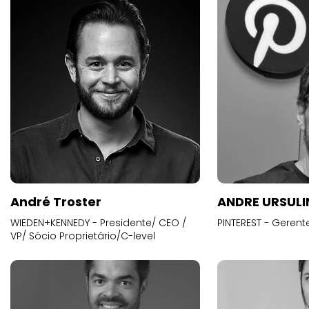
André Troster
ANDRE URSUL
WIEDEN+KENNEDY - Presidente/ CEO /
PINTEREST - Gerent
VP/ Sócio Proprietário/C-level