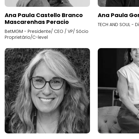
Ana Paula Castello Branco
Ana Paula Go
Mascarenhas Peracio
TECH AND SOUL - D
BetMGM - Presidente/ CEO / VP/ Sócio
Proprietário/C-level