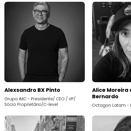
Alexsandro BX Pinto
Alice Moreira
Bernardo
Grupo IMC - Presidente/ CEO / VP/
Sócio Proprietário/C-level
Octagon Latam - D