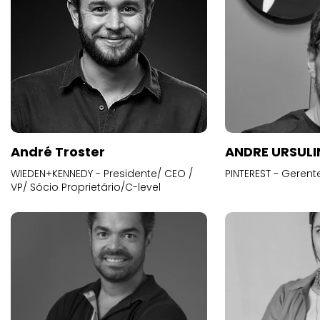
André Troster
ANDRE URSUL
WIEDEN+KENNEDY - Presidente/ CEO /
PINTEREST - Gerent
VP/ Sócio Proprietário/C-level