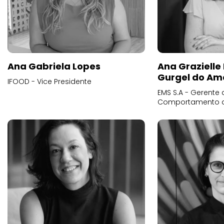
Ana Gabriela Lopes
Ana Grazielle
Gurgel do Am
IFOOD - Vice Presidente
EMS S.A - Gerente 
Comportamento 