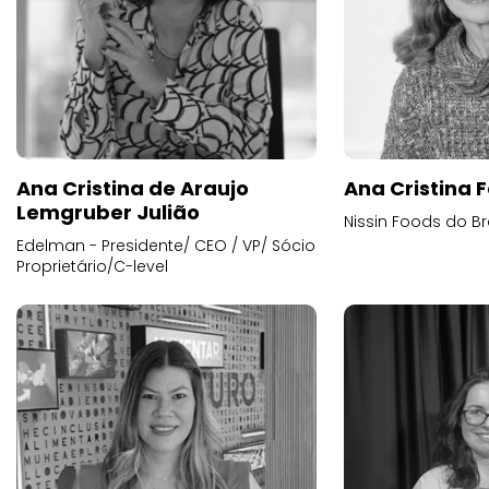
Ana Cristina de Araujo
Ana Cristina F
Lemgruber Julião
Nissin Foods do Br
Edelman - Presidente/ CEO / VP/ Sócio
Proprietário/C-level