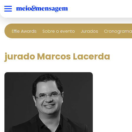
Effie Awards
Sobre o evento
Jurados
Cronograma 
jurado Marcos Lacerda