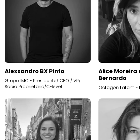
Alexsandro BX Pinto
Alice Moreira
Bernardo
Grupo IMC - Presidente/ CEO / VP/
Sócio Proprietário/C-level
Octagon Latam - D