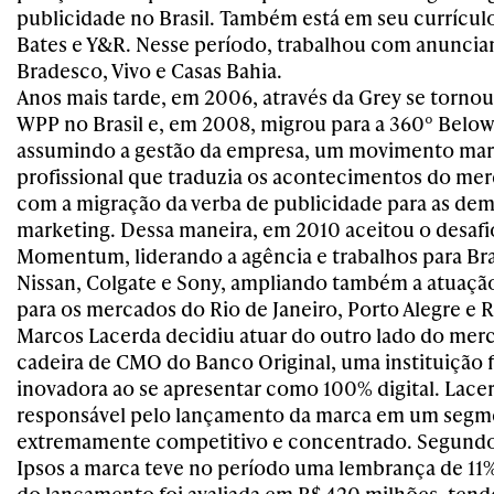
publicidade no Brasil. Também está em seu currículo
Bates e Y&R. Nesse período, trabalhou com anunci
Bradesco, Vivo e Casas Bahia.
Anos mais tarde, em 2006, através da Grey se torno
WPP no Brasil e, em 2008, migrou para a 360º Below
assumindo a gestão da empresa, um movimento mar
profissional que traduzia os acontecimentos do me
com a migração da verba de publicidade para as dem
marketing. Dessa maneira, em 2010 aceitou o desafio
Momentum, liderando a agência e trabalhos para Bra
Nissan, Colgate e Sony, ampliando também a atuaçã
para os mercados do Rio de Janeiro, Porto Alegre e R
Marcos Lacerda decidiu atuar do outro lado do mer
cadeira de CMO do Banco Original, uma instituição 
inovadora ao se apresentar como 100% digital. Lacer
responsável pelo lançamento da marca em um seg
extremamente competitivo e concentrado. Segundo 
Ipsos a marca teve no período uma lembrança de 11
do lançamento foi avaliada em R$ 420 milhões, ten