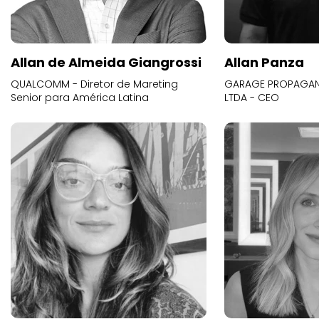
Allan de Almeida Giangrossi
Allan Panza
QUALCOMM - Diretor de Mareting
GARAGE PROPAGAND
Senior para América Latina
LTDA - CEO