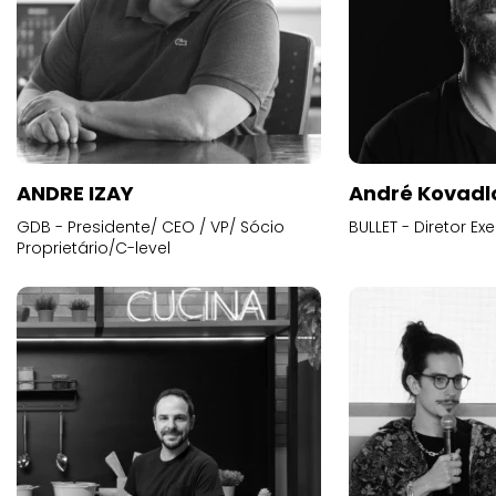
ANDRE IZAY
André Kovadl
GDB - Presidente/ CEO / VP/ Sócio
BULLET - Diretor E
Proprietário/C-level