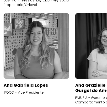
Edelman - Presidente/ CEO / VP/ Sócio
Proprietário/C-level
Ana Gabriela Lopes
Ana Grazielle
Gurgel do Am
IFOOD - Vice Presidente
EMS S.A - Gerente 
Comportamento 