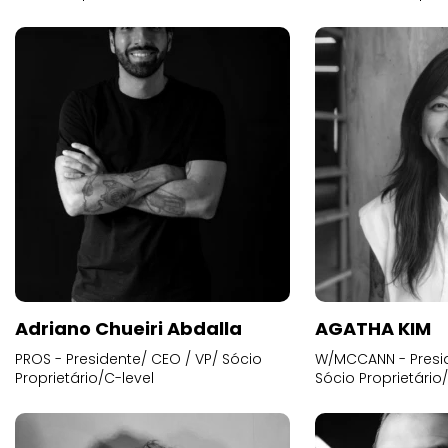
Adriano Chueiri Abdalla
AGATHA KIM
PROS - Presidente/ CEO / VP/ Sócio
W/MCCANN - Presid
Proprietário/C-level
Sócio Proprietário