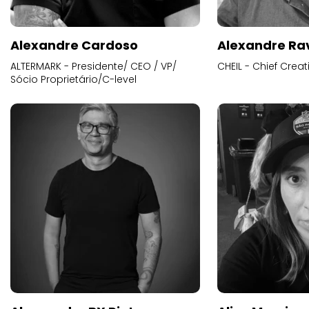
Alexandre Cardoso
Alexandre Ra
ALTERMARK - Presidente/ CEO / VP/
CHEIL - Chief Creat
Sócio Proprietário/C-level