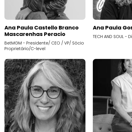
Ana Paula Castello Branco
Ana Paula Go
Mascarenhas Peracio
TECH AND SOUL - D
BetMGM - Presidente/ CEO / VP/ Sócio
Proprietário/C-level