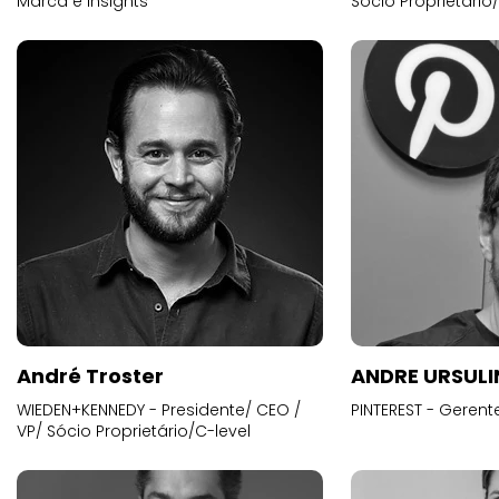
Marca e Insights
Sócio Proprietário
André Troster
ANDRE URSUL
WIEDEN+KENNEDY - Presidente/ CEO /
PINTEREST - Gerent
VP/ Sócio Proprietário/C-level