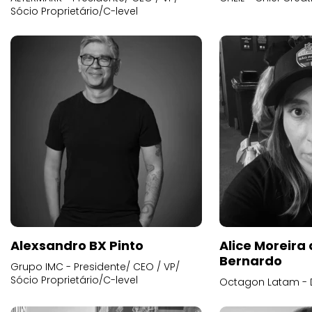
Sócio Proprietário/C-level
Alexsandro BX Pinto
Alice Moreira
Bernardo
Grupo IMC - Presidente/ CEO / VP/
Sócio Proprietário/C-level
Octagon Latam - D