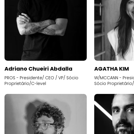
Adriano Chueiri Abdalla
AGATHA KIM
PROS - Presidente/ CEO / VP/ Sócio
W/MCCANN - Presid
Proprietário/C-level
Sócio Proprietário