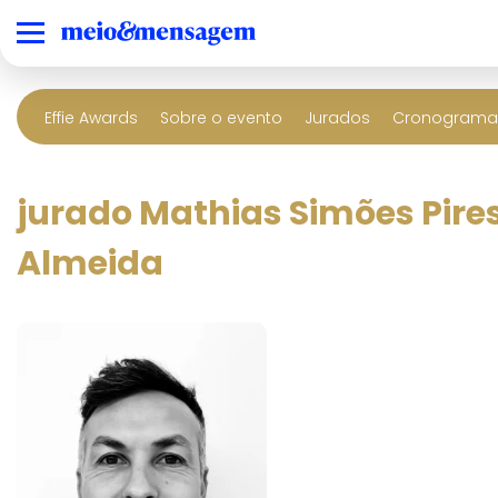
Effie Awards
Sobre o evento
Jurados
Cronograma 
jurado Mathias Simões Pire
Almeida