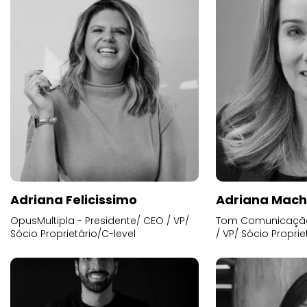
Adriana Felicissimo
Adriana Mac
OpusMultipla - Presidente/ CEO / VP/
Tom Comunicação 
Sócio Proprietário/C-level
/ VP/ Sócio Proprie