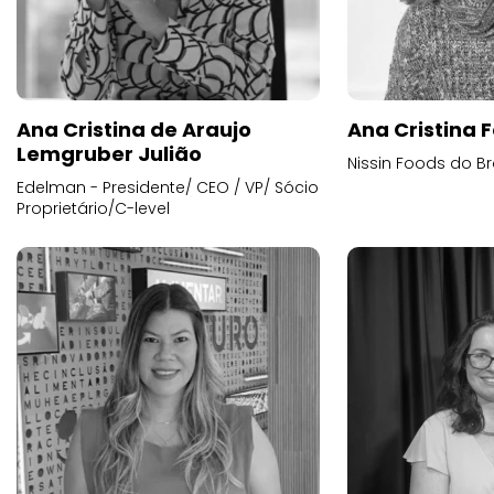
Ana Cristina de Araujo
Ana Cristina F
Lemgruber Julião
Nissin Foods do Br
Edelman - Presidente/ CEO / VP/ Sócio
Proprietário/C-level