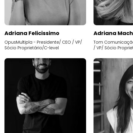
Adriana Felicissimo
Adriana Mac
OpusMultipla - Presidente/ CEO / VP/
Tom Comunicação 
Sócio Proprietário/C-level
/ VP/ Sócio Proprie