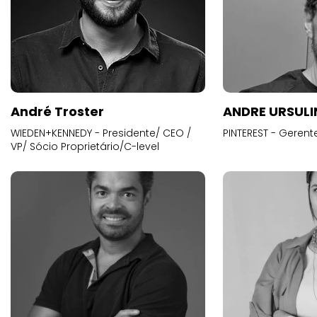
André Troster
ANDRE URSUL
WIEDEN+KENNEDY - Presidente/ CEO /
PINTEREST - Gerent
VP/ Sócio Proprietário/C-level