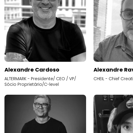
Alexandre Cardoso
Alexandre Ra
ALTERMARK - Presidente/ CEO / VP/
CHEIL - Chief Creat
Sócio Proprietário/C-level