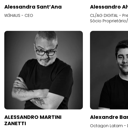
Alessandra Sant’Ana
Alessandro Al
W3HAUS - CEO
CL/AG DIGITAL - Pr
Sócio Proprietário
ALESSANDRO MARTINI
Alexandre Ba
ZANETTI
Octagon Latam - D