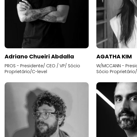
Adriano Chueiri Abdalla
AGATHA KIM
PROS - Presidente/ CEO / VP/ Sócio
W/MCCANN - Presid
Proprietário/C-level
Sócio Proprietário