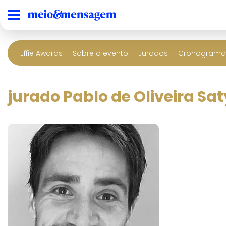
Effie Awards
Sobre o evento
Jurados
Cronograma 
jurado Pablo de Oliveira Sat