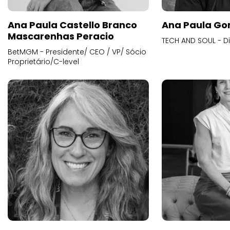
Ana Paula Castello Branco
Ana Paula Go
Mascarenhas Peracio
TECH AND SOUL - D
BetMGM - Presidente/ CEO / VP/ Sócio
Proprietário/C-level