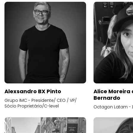
Alexsandro BX Pinto
Alice Moreira
Bernardo
Grupo IMC - Presidente/ CEO / VP/
Sócio Proprietário/C-level
Octagon Latam - D