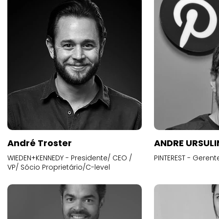
André Troster
ANDRE URSUL
WIEDEN+KENNEDY - Presidente/ CEO /
PINTEREST - Gerent
VP/ Sócio Proprietário/C-level