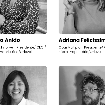
a Anido
Adriana Felicissi
lmolive - Presidente/ CEO /
OpusMultipla - Presidente/ 
Proprietário/C-level
Sócio Proprietário/C-level