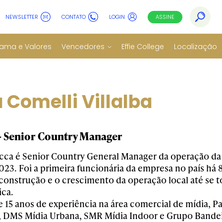
NEWSLETTER
CONTATO
LOGIN
ASSINE
ama e Valores
Vencedores
Effie College
Localização
 Comelli Villalba
 Senior Country Manager
cca é Senior Country General Manager da operação da 
023. Foi a primeira funcionária da empresa no país há 
 construção e o crescimento da operação local até se 
ica.
 15 anos de experiência na área comercial de mídia,
, DMS Mídia Urbana, SMR Mídia Indoor e Grupo Bandeir