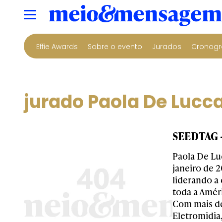
Effie Awards
Sobre o evento
Jurados
Cronogr
jurado Paola De Lucca
SEEDTAG -
Paola De Lu
janeiro de 2
liderando a
toda a Amér
Com mais de
Eletromidia