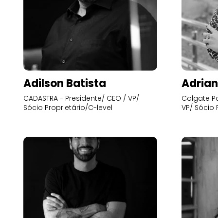
Adilson Batista
Adrian
CADASTRA - Presidente/ CEO / VP/
Colgate Pa
Sócio Proprietário/C-level
VP/ Sócio 