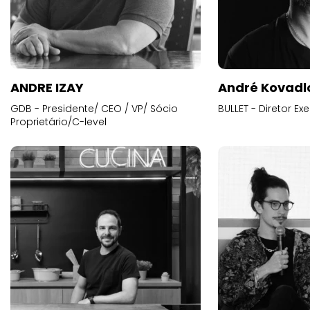
ANDRE IZAY
André Kovadl
GDB - Presidente/ CEO / VP/ Sócio
BULLET - Diretor E
Proprietário/C-level