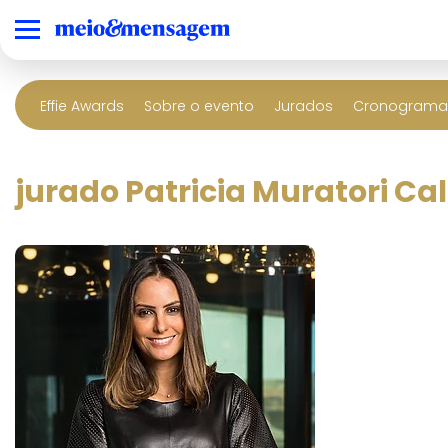
Effie Awards
Sobre o evento
Jurados
Cronograma 
jurado Patricia Muratori Cal