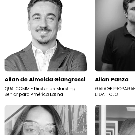
Allan de Almeida Giangrossi
Allan Panza
QUALCOMM - Diretor de Mareting
GARAGE PROPAGAND
Senior para América Latina
LTDA - CEO