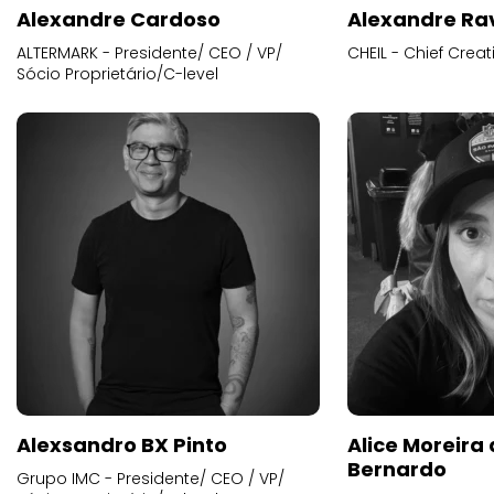
Alexandre Cardoso
Alexandre Ra
ALTERMARK - Presidente/ CEO / VP/
CHEIL - Chief Creat
Sócio Proprietário/C-level
Alexsandro BX Pinto
Alice Moreira
Bernardo
Grupo IMC - Presidente/ CEO / VP/