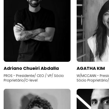
Adriano Chueiri Abdalla
AGATHA KIM
PROS - Presidente/ CEO / VP/ Sócio
W/MCCANN - Presid
Proprietário/C-level
Sócio Proprietário