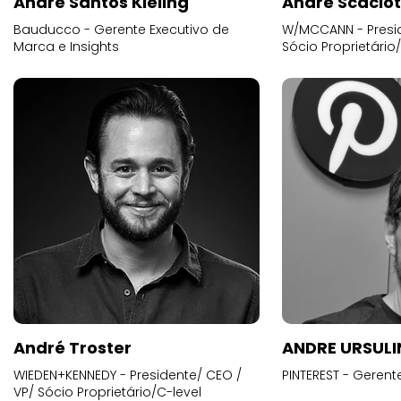
Andre Santos Kieling
André Scacio
Bauducco - Gerente Executivo de
W/MCCANN - Presid
Marca e Insights
Sócio Proprietário
André Troster
ANDRE URSUL
WIEDEN+KENNEDY - Presidente/ CEO /
PINTEREST - Gerent
VP/ Sócio Proprietário/C-level