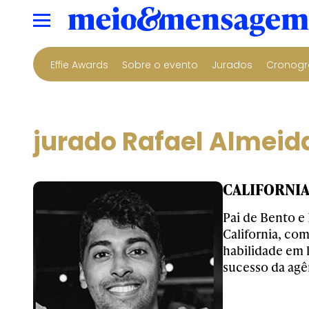
Effie Awards
Sobre o evento
Jurados
Cronogr
jurado Rafael Almeid
CALIFORNIA -
Pai de Bento e
California, com
habilidade em 
sucesso da agê