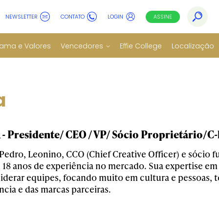
NEWSLETTER
CONTATO
LOGIN
ASSINE
ama e Valores
Vencedores
Effie College
Localização
a
 Presidente/ CEO / VP/ Sócio Proprietário/C-
 Pedro, Leonino, CCO (Chief Creative Officer) e sócio 
 18 anos de experiência no mercado. Sua expertise em 
liderar equipes, focando muito em cultura e pessoas, t
ncia e das marcas parceiras.