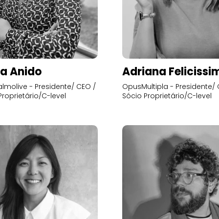
a Anido
Adriana Felicissi
lmolive - Presidente/ CEO /
OpusMultipla - Presidente/ 
Proprietário/C-level
Sócio Proprietário/C-level