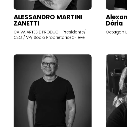
ALESSANDRO MARTINI
Alexan
ZANETTI
Dória
CA VA ARTES E PRODUC - Presidente/
Octagon L
CEO / VP/ Sócio Proprietário/C-level