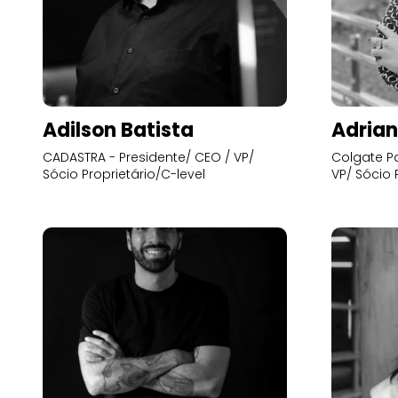
Adilson Batista
Adrian
CADASTRA - Presidente/ CEO / VP/
Colgate Pa
Sócio Proprietário/C-level
VP/ Sócio 