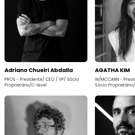
Adriano Chueiri Abdalla
AGATHA KIM
PROS - Presidente/ CEO / VP/ Sócio
W/MCCANN - Presid
Proprietário/C-level
Sócio Proprietário