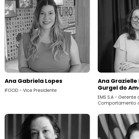
Ana Gabriela Lopes
Ana Grazielle
Gurgel do Am
IFOOD - Vice Presidente
EMS S.A - Gerente 
Comportamento 