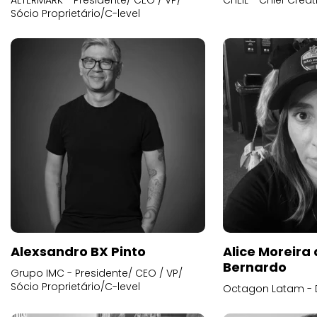
ALTERMARK - Presidente/ CEO / VP/
CHEIL - Chief Creat
Sócio Proprietário/C-level
Alexsandro BX Pinto
Alice Moreira
Bernardo
Grupo IMC - Presidente/ CEO / VP/
Sócio Proprietário/C-level
Octagon Latam - D