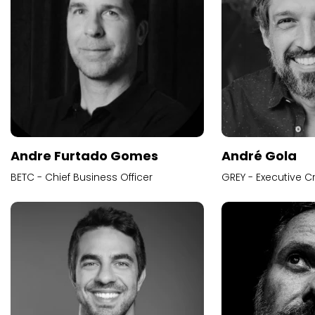
Andre Furtado Gomes
André Gola
BETC - Chief Business Officer
GREY - Executive Cr