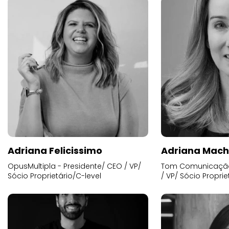
Adriana Felicissimo
Adriana Mac
OpusMultipla - Presidente/ CEO / VP/
Tom Comunicação 
Sócio Proprietário/C-level
/ VP/ Sócio Proprie