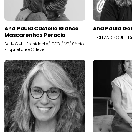
Ana Paula Castello Branco
Ana Paula Go
Mascarenhas Peracio
TECH AND SOUL - D
BetMGM - Presidente/ CEO / VP/ Sócio
Proprietário/C-level