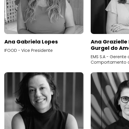
Ana Gabriela Lopes
Ana Grazielle
Gurgel do Am
IFOOD - Vice Presidente
EMS S.A - Gerente 
Comportamento 