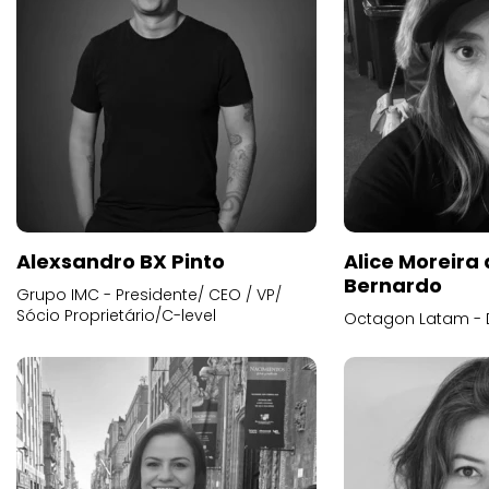
Alexsandro BX Pinto
Alice Moreira
Bernardo
Grupo IMC - Presidente/ CEO / VP/
Sócio Proprietário/C-level
Octagon Latam - D