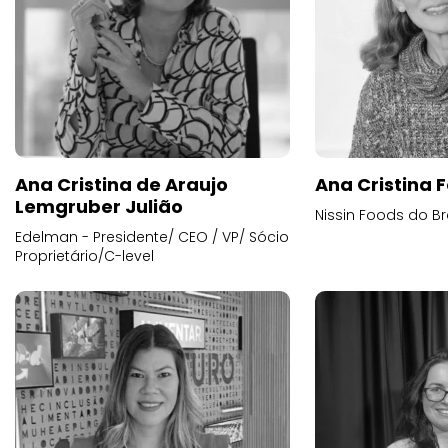
Ana Cristina de Araujo
Ana Cristina F
Lemgruber Julião
Nissin Foods do Br
Edelman - Presidente/ CEO / VP/ Sócio
Proprietário/C-level