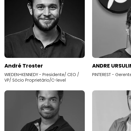
André Troster
ANDRE URSUL
WIEDEN+KENNEDY - Presidente/ CEO /
PINTEREST - Gerent
VP/ Sócio Proprietário/C-level