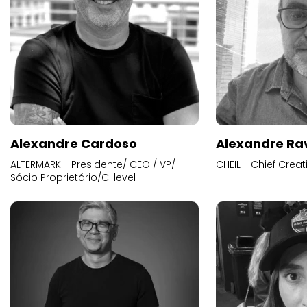
Alexandre Cardoso
Alexandre Ra
ALTERMARK - Presidente/ CEO / VP/
CHEIL - Chief Creat
Sócio Proprietário/C-level