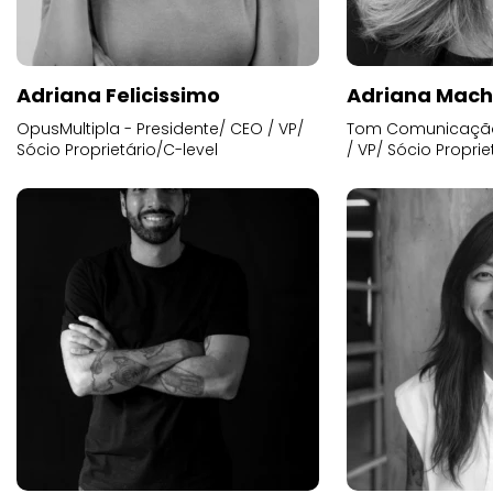
Adriana Felicissimo
Adriana Mac
OpusMultipla - Presidente/ CEO / VP/
Tom Comunicação 
Sócio Proprietário/C-level
/ VP/ Sócio Proprie