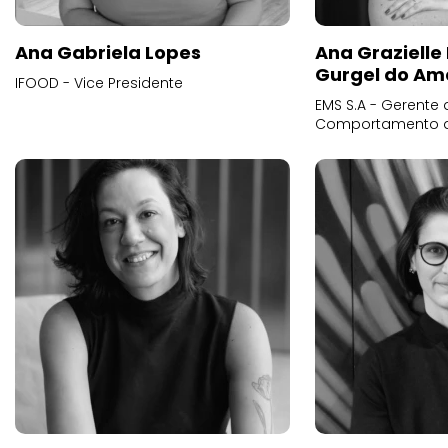
Ana Gabriela Lopes
Ana Grazielle
Gurgel do Am
IFOOD - Vice Presidente
EMS S.A - Gerente 
Comportamento 