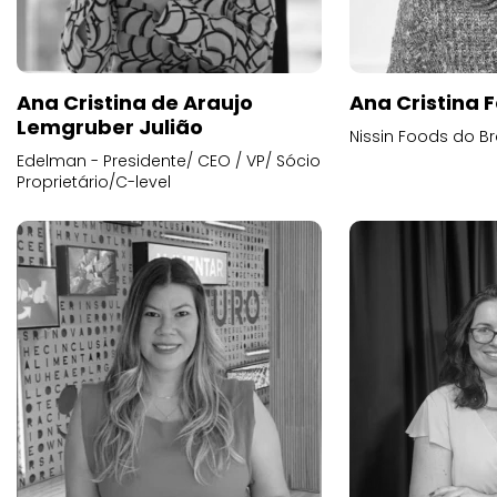
Ana Cristina de Araujo
Ana Cristina F
Lemgruber Julião
Nissin Foods do Br
Edelman - Presidente/ CEO / VP/ Sócio
Proprietário/C-level