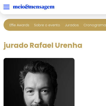
Effie Awards
Sobre o evento
Jurados
Cronograma 
jurado Rafael Urenha