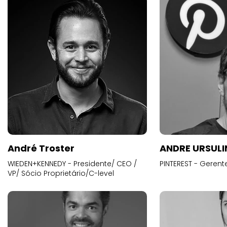
André Troster
ANDRE URSUL
WIEDEN+KENNEDY - Presidente/ CEO /
PINTEREST - Gerent
VP/ Sócio Proprietário/C-level