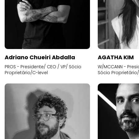
Adriano Chueiri Abdalla
AGATHA KIM
PROS - Presidente/ CEO / VP/ Sócio
W/MCCANN - Presid
Proprietário/C-level
Sócio Proprietário