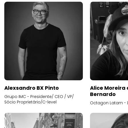
Alexsandro BX Pinto
Alice Moreira
Bernardo
Grupo IMC - Presidente/ CEO / VP/
Sócio Proprietário/C-level
Octagon Latam - D