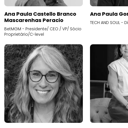
Ana Paula Castello Branco
Ana Paula Go
Mascarenhas Peracio
TECH AND SOUL - D
BetMGM - Presidente/ CEO / VP/ Sócio
Proprietário/C-level