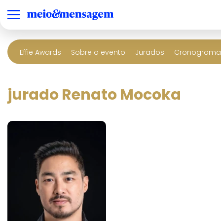
Effie Awards
Sobre o evento
Jurados
Cronograma 
jurado Renato Mocoka