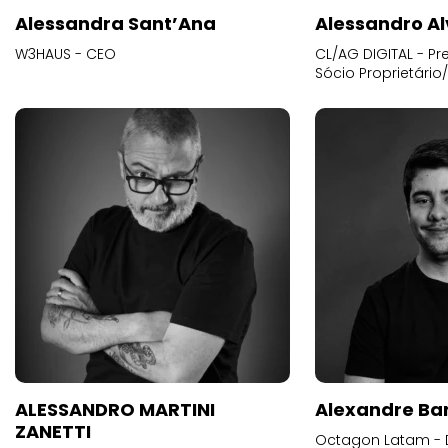
Alessandra Sant’Ana
Alessandro Al
W3HAUS - CEO
CL/AG DIGITAL - Pr
Sócio Proprietário
ALESSANDRO MARTINI
Alexandre Ba
ZANETTI
Octagon Latam - D