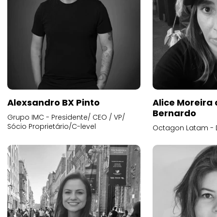
Alexsandro BX Pinto
Alice Moreira
Bernardo
Grupo IMC - Presidente/ CEO / VP/
Sócio Proprietário/C-level
Octagon Latam - D