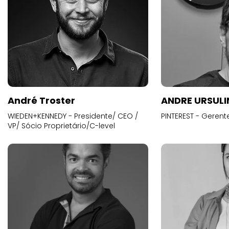
André Troster
ANDRE URSUL
WIEDEN+KENNEDY - Presidente/ CEO /
PINTEREST - Gerent
VP/ Sócio Proprietário/C-level