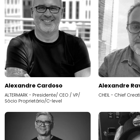
Alexandre Cardoso
Alexandre Ra
ALTERMARK - Presidente/ CEO / VP/
CHEIL - Chief Creat
Sócio Proprietário/C-level