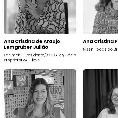
Ana Cristina de Araujo
Ana Cristina F
Lemgruber Julião
Nissin Foods do Br
Edelman - Presidente/ CEO / VP/ Sócio
Proprietário/C-level