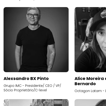
Alexsandro BX Pinto
Alice Moreira
Bernardo
Grupo IMC - Presidente/ CEO / VP/
Sócio Proprietário/C-level
Octagon Latam - D