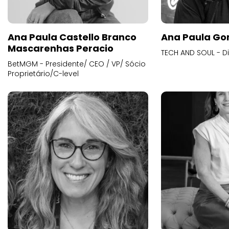
Ana Paula Castello Branco
Ana Paula Go
Mascarenhas Peracio
TECH AND SOUL - D
BetMGM - Presidente/ CEO / VP/ Sócio
Proprietário/C-level