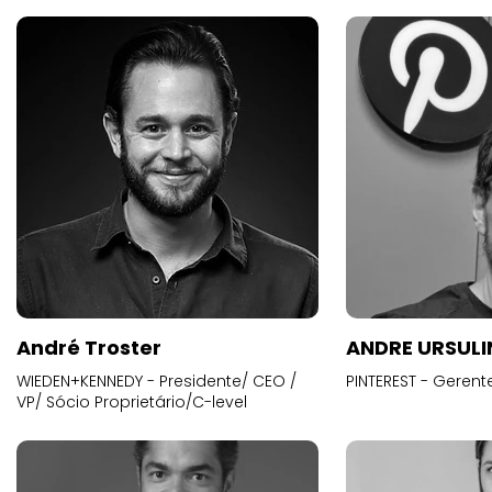
André Troster
ANDRE URSUL
WIEDEN+KENNEDY - Presidente/ CEO /
PINTEREST - Gerent
VP/ Sócio Proprietário/C-level