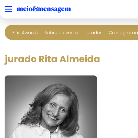
Effie Awards
Sobre o evento
Jurados
Cronograma 
jurado Rita Almeida