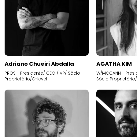
Adriano Chueiri Abdalla
AGATHA KIM
PROS - Presidente/ CEO / VP/ Sócio
W/MCCANN - Presid
Proprietário/C-level
Sócio Proprietário