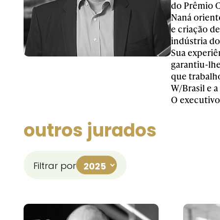
do Prêmio C
Naná oriento
e criação d
indústria d
Sua experiê
garantiu-lh
que trabalho
W/Brasil e 
O executivo
outros jurados
Filtrar por