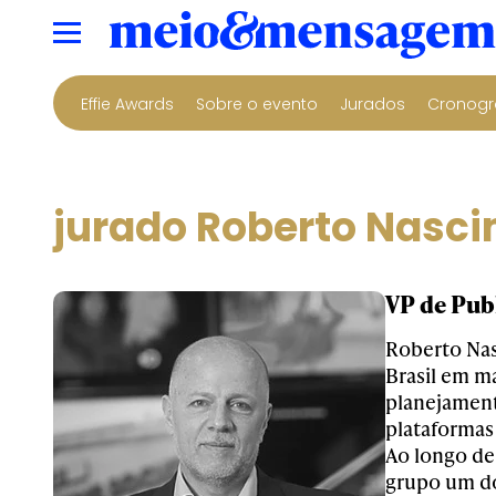
Effie Awards
Sobre o evento
Jurados
Cronogr
jurado Roberto Nasc
VP de Publ
Roberto Nas
Brasil em ma
planejament
plataformas 
Ao longo de
grupo um do