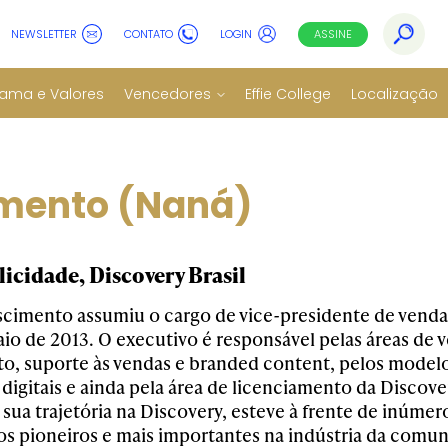
NEWSLETTER
CONTATO
LOGIN
ASSINE
ama e Valores
Vencedores
Effie College
Localização
imento (Naná)
icidade, Discovery Brasil
cimento assumiu o cargo de vice-presidente de vendas
io de 2013. O executivo é responsável pelas áreas de v
o, suporte às vendas e branded content, pelos modelo
digitais e ainda pela área de licenciamento da Discover
 sua trajetória na Discovery, esteve à frente de inúme
s pioneiros e mais importantes na indústria da comun